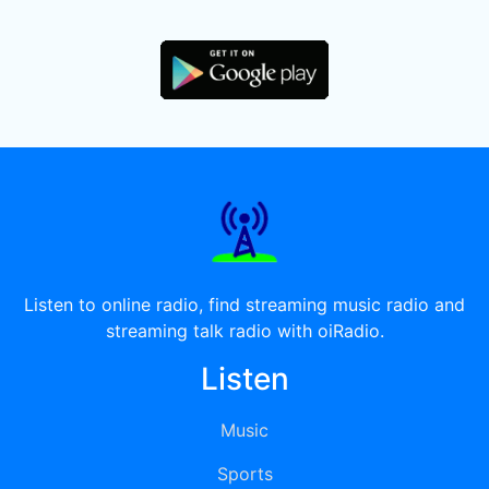
Listen to online radio, find streaming music radio and
streaming talk radio with oiRadio.
Listen
Music
Sports