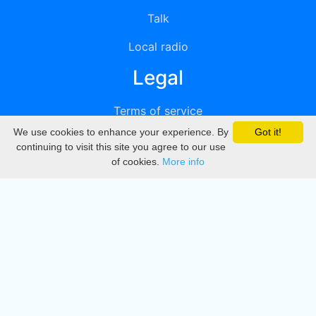
Talk
Local radio
Legal
Terms of service
We use cookies to enhance your experience. By
Got it!
Privacy
continuing to visit this site you agree to our use
of cookies.
More info
DMCA
Directory
Create station
Update station
Contact us