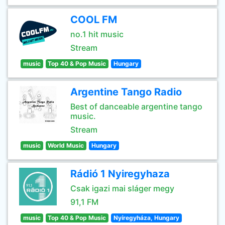
COOL FM
no.1 hit music
Stream
music
Top 40 & Pop Music
Hungary
Argentine Tango Radio
Best of danceable argentine tango
music.
Stream
music
World Music
Hungary
Rádió 1 Nyiregyhaza
Csak igazi mai sláger megy
91,1 FM
music
Top 40 & Pop Music
Nyíregyháza, Hungary