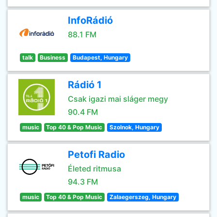
InfoRádió
88.1 FM
talk
Business
Budapest, Hungary
Rádió 1
Csak igazi mai sláger megy
90.4 FM
music
Top 40 & Pop Music
Szolnok, Hungary
Petofi Radio
Életed ritmusa
94.3 FM
music
Top 40 & Pop Music
Zalaegerszeg, Hungary