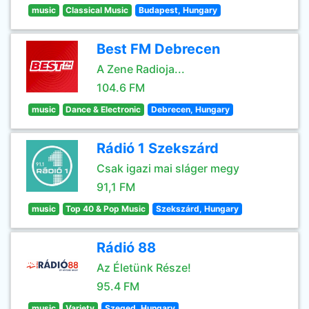
music
Classical Music
Budapest, Hungary
Best FM Debrecen
A Zene Radioja...
104.6 FM
music
Dance & Electronic
Debrecen, Hungary
Rádió 1 Szekszárd
Csak igazi mai sláger megy
91,1 FM
music
Top 40 & Pop Music
Szekszárd, Hungary
Rádió 88
Az Életünk Része!
95.4 FM
music
Variety
Szeged, Hungary