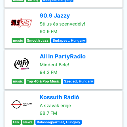
90.9 Jazzy
Stílus és szenvedély!
90.9 FM
music
Smooth Jazz
Budapest, Hungary
All In PartyRadio
Mindent Bele!
94.2 FM
music
Top 40 & Pop Music
Szeged, Hungary
Kossuth Rádió
A szavak ereje
98.7 FM
talk
News
Balassagyarmat, Hungary