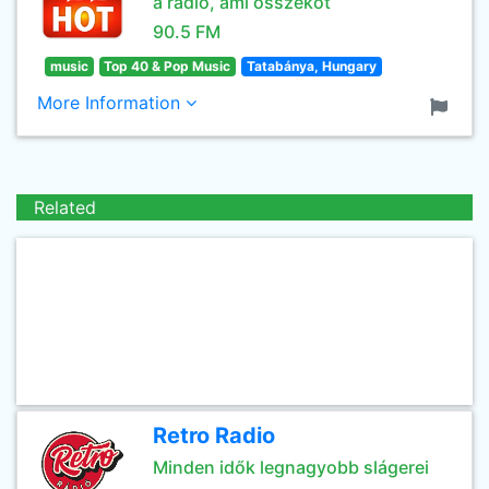
a rádió, ami összeköt
90.5 FM
music
Top 40 & Pop Music
Tatabánya, Hungary
More Information
Related
Retro Radio
Minden idők legnagyobb slágerei