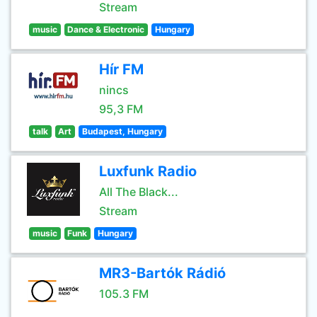
Stream
music
Dance & Electronic
Hungary
Hír FM
nincs
95,3 FM
talk
Art
Budapest, Hungary
Luxfunk Radio
All The Black...
Stream
music
Funk
Hungary
MR3-Bartók Rádió
105.3 FM