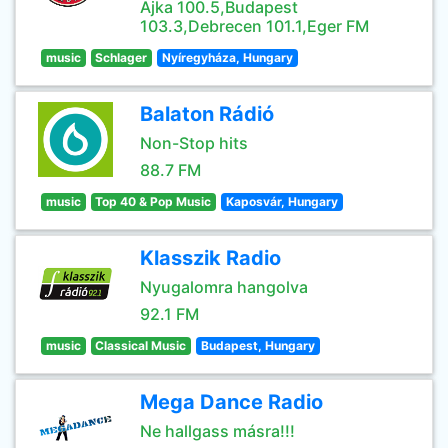
Ajka 100.5,Budapest
103.3,Debrecen 101.1,Eger FM
music
Schlager
Nyíregyháza, Hungary
Balaton Rádió
Non-Stop hits
88.7 FM
music
Top 40 & Pop Music
Kaposvár, Hungary
Klasszik Radio
Nyugalomra hangolva
92.1 FM
music
Classical Music
Budapest, Hungary
Mega Dance Radio
Ne hallgass másra!!!