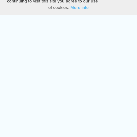
continuing to visit this site you agree to our use
of cookies.
More info
DMCA
Directory
Create station
Update station
Contact us
Download
Apple store
Play store
© 2015 - 2022 oiradio, Inc. All rights reserved