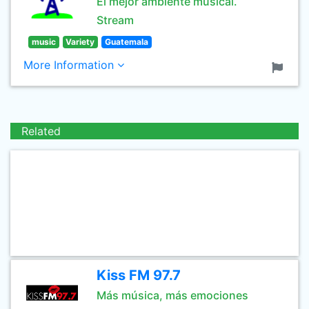
El mejor ambiente musical.
Stream
music
Variety
Guatemala
More Information
Related
Kiss FM 97.7
Más música, más emociones