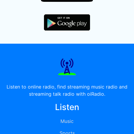
Listen to online radio, find streaming music radio and
streaming talk radio with oiRadio.
Listen
Music
Sports