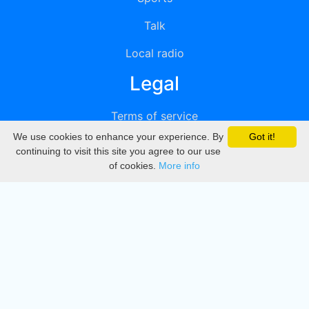
Talk
Local radio
Legal
Terms of service
We use cookies to enhance your experience. By
Got it!
Privacy
continuing to visit this site you agree to our use
of cookies.
More info
DMCA
Directory
Create station
Update station
Contact us