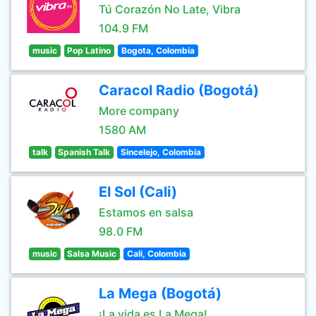
Tú Corazón No Late, Vibra
104.9 FM
music
Pop Latino
Bogota, Colombia
Caracol Radio (Bogotá)
More company
1580 AM
talk
Spanish Talk
Sincelejo, Colombia
El Sol (Cali)
Estamos en salsa
98.0 FM
music
Salsa Music
Cali, Colombia
La Mega (Bogotá)
¡La vida es La Mega!