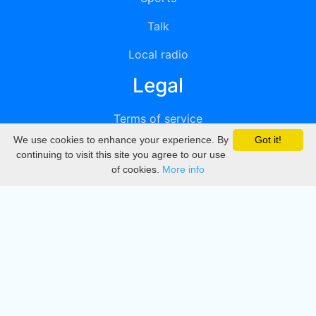
Talk
Local radio
Legal
Terms of service
We use cookies to enhance your experience. By
Got it!
Privacy
continuing to visit this site you agree to our use
of cookies.
More info
DMCA
Directory
Create station
Update station
Contact us