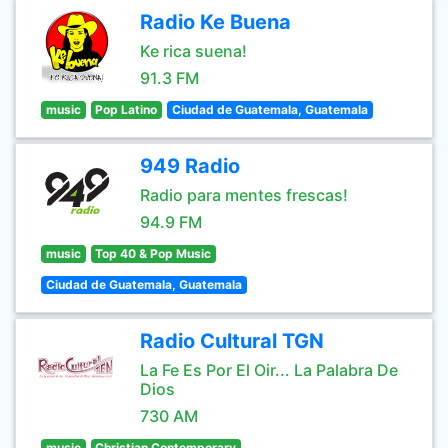
Radio Ke Buena
Ke rica suena!
91.3 FM
music
Pop Latino
Ciudad de Guatemala, Guatemala
949 Radio
Radio para mentes frescas!
94.9 FM
music
Top 40 & Pop Music
Ciudad de Guatemala, Guatemala
Radio Cultural TGN
La Fe Es Por El Oir... La Palabra De
Dios
730 AM
music
Christian Contemporary