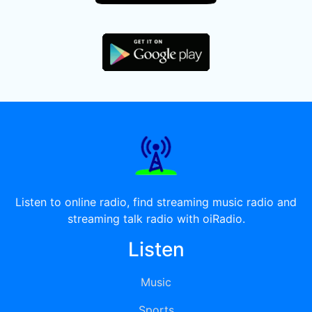
Listen to online radio, find streaming music radio and
streaming talk radio with oiRadio.
Listen
Music
Sports