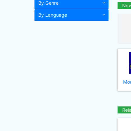
By Genre
Now
By Language
Mor
Rel