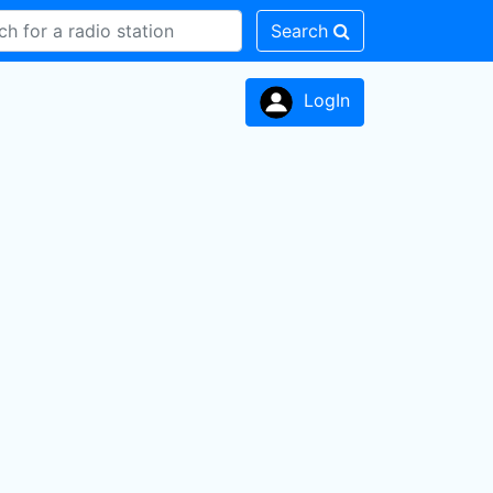
Search
LogIn