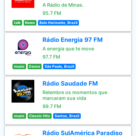
A Rádio de Minas.
95.7 FM
talk
News
Belo Horizonte, Brazil
Rádio Energia 97 FM
A energia que te move
97.7 FM
music
Dance
São Paulo, Brazil
Rádio Saudade FM
Relembre os momentos que
marcaram sua vida
99.7 FM
music
Classic Hits
Santos, Brazil
Rádio SulAmérica Paradiso