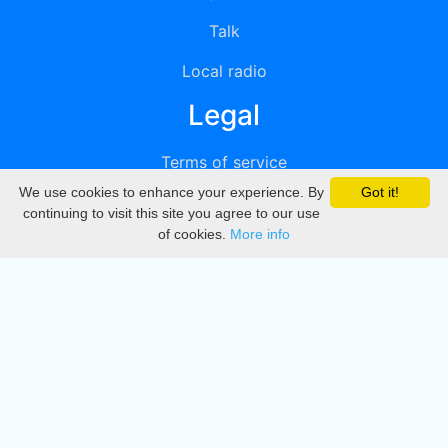
Talk
Local radio
Legal
Terms of service
We use cookies to enhance your experience. By
Got it!
Privacy
continuing to visit this site you agree to our use
of cookies.
More info
DMCA
Directory
Create station
Update station
Contact us