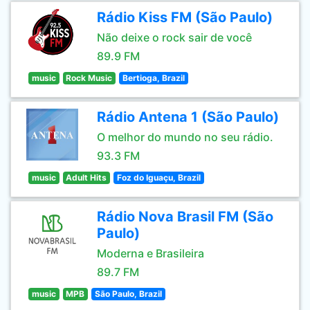
Rádio Kiss FM (São Paulo)
Não deixe o rock sair de você
89.9 FM
music
Rock Music
Bertioga, Brazil
Rádio Antena 1 (São Paulo)
O melhor do mundo no seu rádio.
93.3 FM
music
Adult Hits
Foz do Iguaçu, Brazil
Rádio Nova Brasil FM (São
Paulo)
Moderna e Brasileira
89.7 FM
music
MPB
São Paulo, Brazil