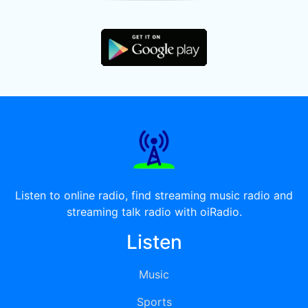
Listen to online radio, find streaming music radio and
streaming talk radio with oiRadio.
Listen
Music
Sports