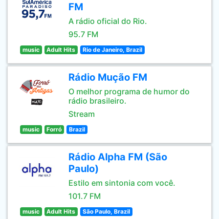
FM
A rádio oficial do Rio.
95.7 FM
music
Adult Hits
Rio de Janeiro, Brazil
Rádio Mução FM
O melhor programa de humor do
rádio brasileiro.
Stream
music
Forró
Brazil
Rádio Alpha FM (São
Paulo)
Estilo em sintonia com você.
101.7 FM
music
Adult Hits
São Paulo, Brazil