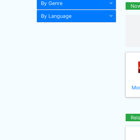
By Genre
Now
By Language
Mor
Rel