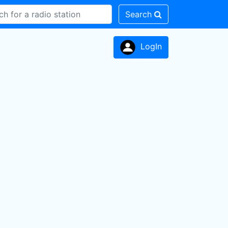
Search
LogIn