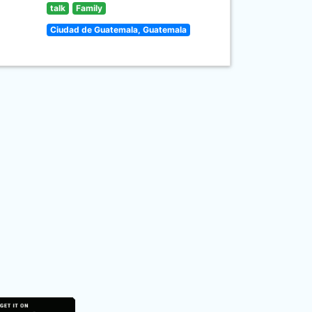
talk
Family
Ciudad de Guatemala, Guatemala