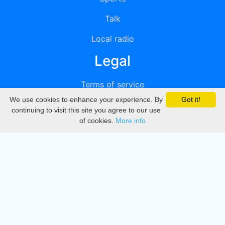
Talk
Local radio
Legal
Terms of service
We use cookies to enhance your experience. By
Got it!
Privacy
continuing to visit this site you agree to our use
of cookies.
More info
DMCA
Directory
Create station
Update station
Contact us