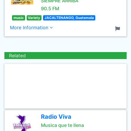
SIEMPRE ARRIBA
90.5 FM
music
Variety
JACALTENANGO, Guatemala
More Information
Related
Radio Viva
Musica que te llena