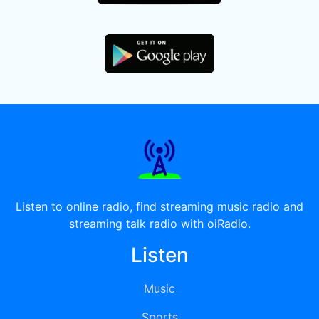
Listen to online radio, find streaming music radio and
streaming talk radio with oiRadio.
Listen
Music
Sports