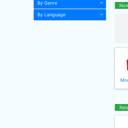
By Genre
Now
By Language
Mor
Rel