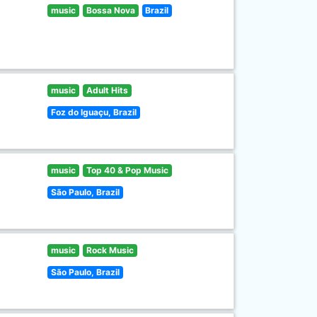
music
Bossa Nova
Brazil
music
Adult Hits
Foz do Iguaçu, Brazil
music
Top 40 & Pop Music
São Paulo, Brazil
music
Rock Music
São Paulo, Brazil