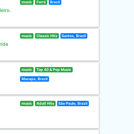
music
Forró
Brazil
eiro.
music
Classic Hits
Santos, Brazil
vida
music
Top 40 & Pop Music
Macapa, Brazil
music
Adult Hits
São Paulo, Brazil