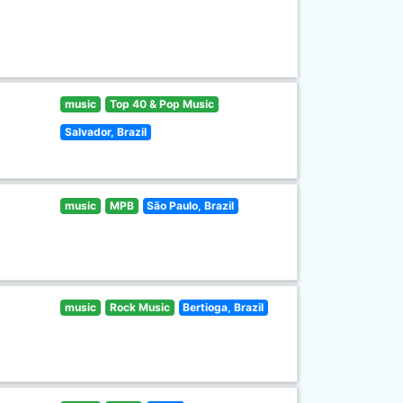
music
Top 40 & Pop Music
Salvador, Brazil
music
MPB
São Paulo, Brazil
music
Rock Music
Bertioga, Brazil