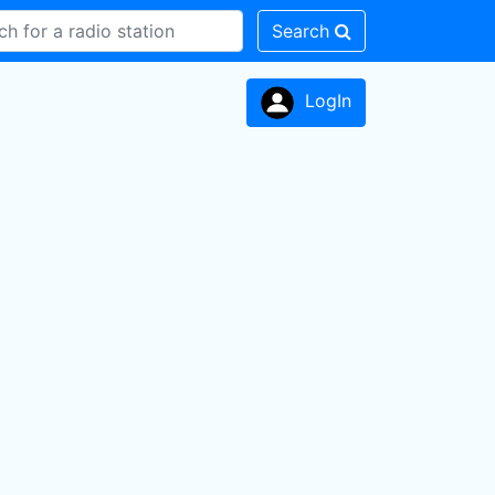
Search
LogIn