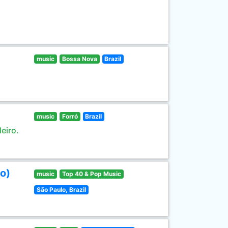
music
Bossa Nova
Brazil
music
Forró
Brazil
eiro.
o)
music
Top 40 & Pop Music
São Paulo, Brazil