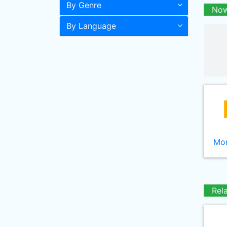
By Genre
Now
By Language
Mor
Rel