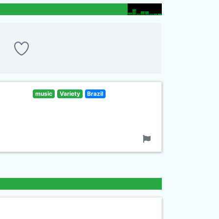
music
Variety
Brazil