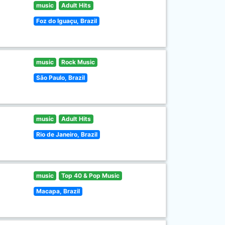
music
Adult Hits
Foz do Iguaçu, Brazil
music
Rock Music
São Paulo, Brazil
music
Adult Hits
Rio de Janeiro, Brazil
music
Top 40 & Pop Music
Macapa, Brazil