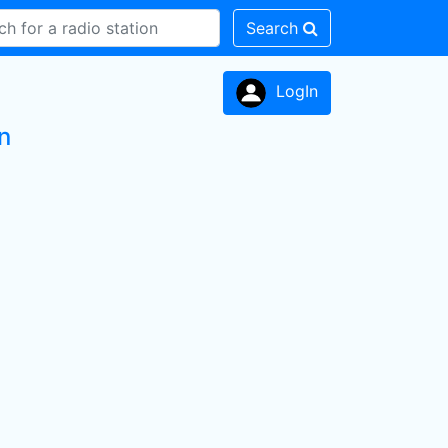
Search
LogIn
n