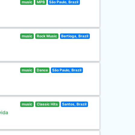
music
MPB
São Paulo, Brazil
music
Rock Music
Bertioga, Brazil
music
Dance
São Paulo, Brazil
music
Classic Hits
Santos, Brazil
vida