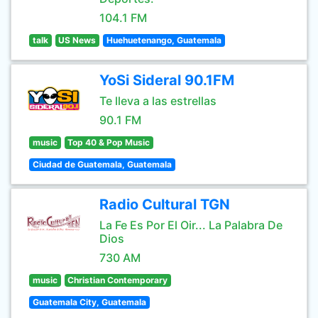
104.1 FM
talk
US News
Huehuetenango, Guatemala
YoSi Sideral 90.1FM
Te lleva a las estrellas
90.1 FM
music
Top 40 & Pop Music
Ciudad de Guatemala, Guatemala
Radio Cultural TGN
La Fe Es Por El Oir... La Palabra De
Dios
730 AM
music
Christian Contemporary
Guatemala City, Guatemala