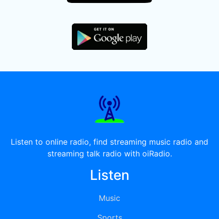
Listen to online radio, find streaming music radio and
streaming talk radio with oiRadio.
Listen
Music
Sports