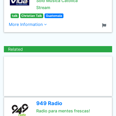
Solo Música Católica
Stream
talk
Christian Talk
Guatemala
More Information
Related
949 Radio
Radio para mentes frescas!