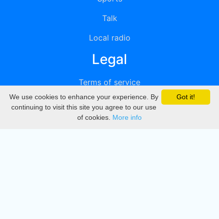
Talk
Local radio
Legal
Terms of service
We use cookies to enhance your experience. By
Got it!
Privacy
continuing to visit this site you agree to our use
of cookies.
More info
DMCA
Directory
Create station
Update station
Contact us