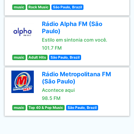
music
Rock Music
São Paulo, Brazil
Rádio Alpha FM (São
Paulo)
Estilo em sintonia com você.
101.7 FM
music
Adult Hits
São Paulo, Brazil
Rádio Metropolitana FM
(São Paulo)
Acontece aqui
98.5 FM
music
Top 40 & Pop Music
São Paulo, Brazil