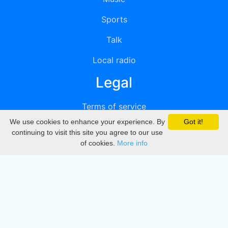
Sports
Talk
Local radio
Legal
Terms of service
We use cookies to enhance your experience. By
Got it!
Privacy
continuing to visit this site you agree to our use
of cookies.
More info
DMCA
Directory
Create station
Update station