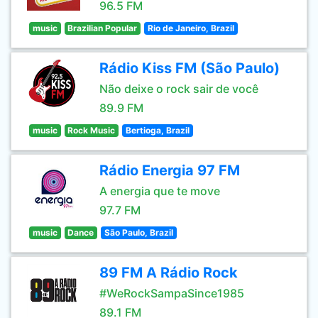
96.5 FM
music
Brazilian Popular
Rio de Janeiro, Brazil
Rádio Kiss FM (São Paulo)
Não deixe o rock sair de você
89.9 FM
music
Rock Music
Bertioga, Brazil
Rádio Energia 97 FM
A energia que te move
97.7 FM
music
Dance
São Paulo, Brazil
89 FM A Rádio Rock
#WeRockSampaSince1985
89.1 FM