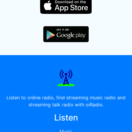
Listen to online radio, find streaming music radio and
streaming talk radio with oiRadio.
Listen
Music