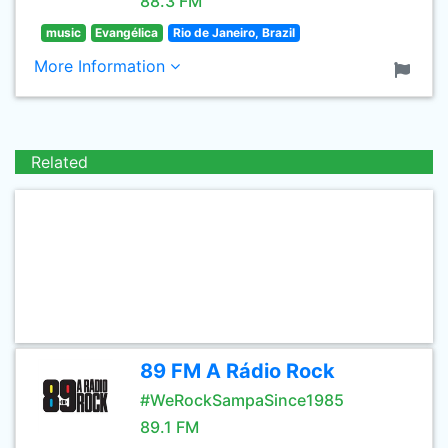
88.3 FM
music
Evangélica
Rio de Janeiro, Brazil
More Information
Related
89 FM A Rádio Rock
#WeRockSampaSince1985
89.1 FM