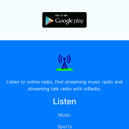
Listen to online radio, find streaming music radio and
streaming talk radio with oiRadio.
Listen
Music
Sports