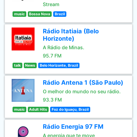
Stream
music
Bossa Nova
Brazil
Rádio Itatiaia (Belo
Horizonte)
A Rádio de Minas.
95.7 FM
talk
News
Belo Horizonte, Brazil
Rádio Antena 1 (São Paulo)
O melhor do mundo no seu rádio.
93.3 FM
music
Adult Hits
Foz do Iguaçu, Brazil
Rádio Energia 97 FM
A energia que te move