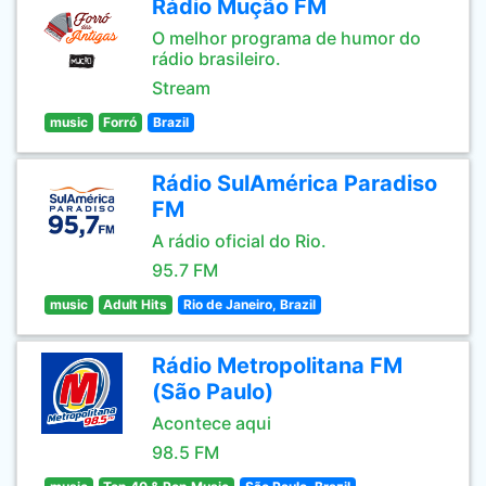
Rádio Mução FM
O melhor programa de humor do
rádio brasileiro.
Stream
music
Forró
Brazil
Rádio SulAmérica Paradiso
FM
A rádio oficial do Rio.
95.7 FM
music
Adult Hits
Rio de Janeiro, Brazil
Rádio Metropolitana FM
(São Paulo)
Acontece aqui
98.5 FM