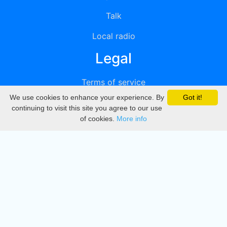
Talk
Local radio
Legal
Terms of service
We use cookies to enhance your experience. By
Got it!
Privacy
continuing to visit this site you agree to our use
of cookies.
More info
DMCA
Directory
Create station
Update station
Contact us