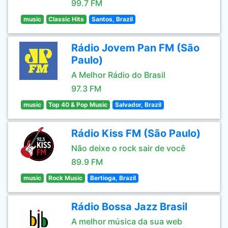
99.7 FM
music
Classic Hits
Santos, Brazil
Rádio Jovem Pan FM (São
Paulo)
A Melhor Rádio do Brasil
97.3 FM
music
Top 40 & Pop Music
Salvador, Brazil
Rádio Kiss FM (São Paulo)
Não deixe o rock sair de você
89.9 FM
music
Rock Music
Bertioga, Brazil
Rádio Bossa Jazz Brasil
A melhor música da sua web