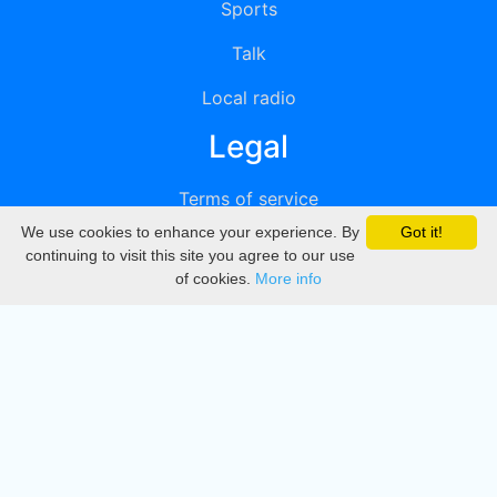
Sports
Talk
Local radio
Legal
Terms of service
We use cookies to enhance your experience. By
Got it!
Privacy
continuing to visit this site you agree to our use
of cookies.
More info
DMCA
Directory
Create station
Update station
Contact us