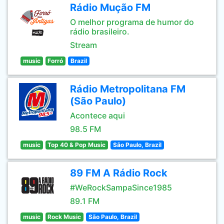
Rádio Mução FM
O melhor programa de humor do
rádio brasileiro.
Stream
music
Forró
Brazil
Rádio Metropolitana FM
(São Paulo)
Acontece aqui
98.5 FM
music
Top 40 & Pop Music
São Paulo, Brazil
89 FM A Rádio Rock
#WeRockSampaSince1985
89.1 FM
music
Rock Music
São Paulo, Brazil