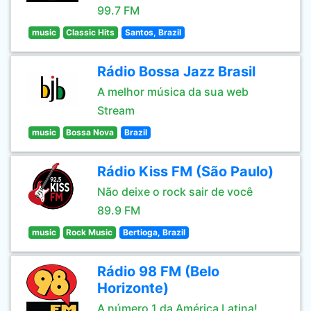
99.7 FM
music
Classic Hits
Santos, Brazil
Rádio Bossa Jazz Brasil
A melhor música da sua web
Stream
music
Bossa Nova
Brazil
Rádio Kiss FM (São Paulo)
Não deixe o rock sair de você
89.9 FM
music
Rock Music
Bertioga, Brazil
Rádio 98 FM (Belo
Horizonte)
A número 1 da América Latina!