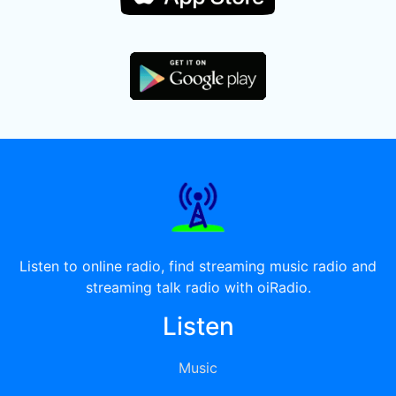
Listen to online radio, find streaming music radio and
streaming talk radio with oiRadio.
Listen
Music