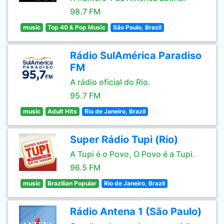
98.7 FM
music
Top 40 & Pop Music
São Paulo, Brazil
Rádio SulAmérica Paradiso
FM
A rádio oficial do Rio.
95.7 FM
music
Adult Hits
Rio de Janeiro, Brazil
Super Rádio Tupi (Rio)
A Tupi é o Povo, O Povo é a Tupi.
96.5 FM
music
Brazilian Popular
Rio de Janeiro, Brazil
Rádio Antena 1 (São Paulo)