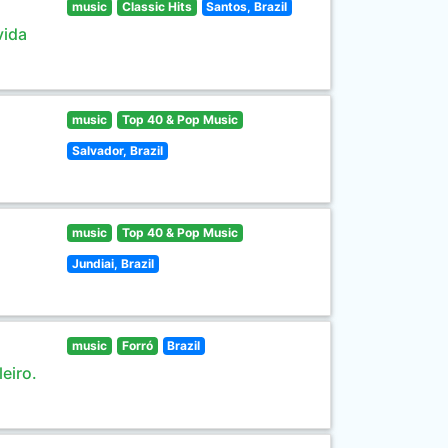
music
Classic Hits
Santos, Brazil
vida
music
Top 40 & Pop Music
Salvador, Brazil
music
Top 40 & Pop Music
Jundiai, Brazil
music
Forró
Brazil
eiro.