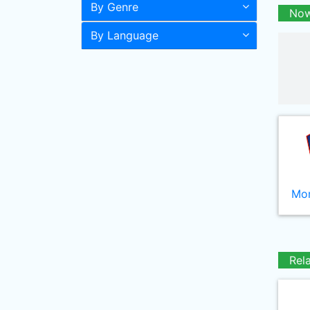
By Genre
Now
By Language
Mor
Rel