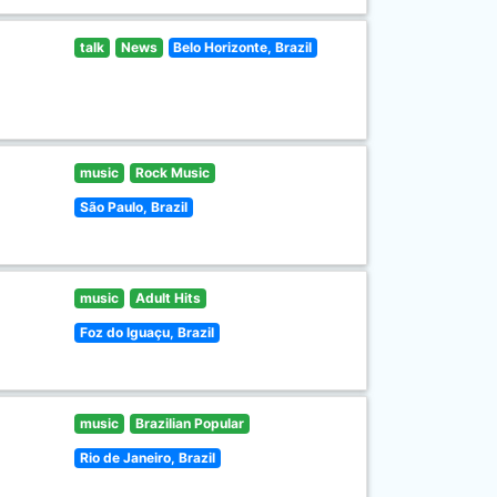
talk
News
Belo Horizonte, Brazil
music
Rock Music
São Paulo, Brazil
music
Adult Hits
Foz do Iguaçu, Brazil
music
Brazilian Popular
Rio de Janeiro, Brazil