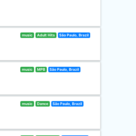
music
Adult Hits
São Paulo, Brazil
music
MPB
São Paulo, Brazil
music
Dance
São Paulo, Brazil