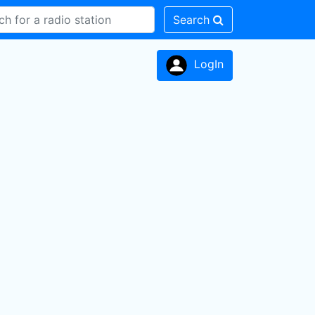
Search
LogIn