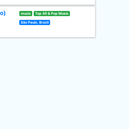
o)
music
Top 40 & Pop Music
São Paulo, Brazil