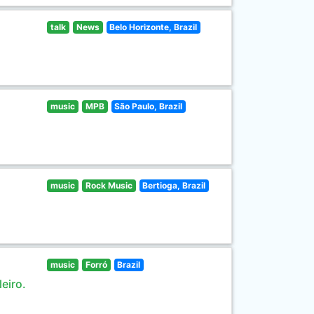
talk
News
Belo Horizonte, Brazil
music
MPB
São Paulo, Brazil
music
Rock Music
Bertioga, Brazil
music
Forró
Brazil
eiro.