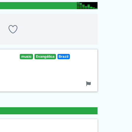
music
Evangélica
Brazil