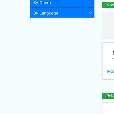
By Genre
Now
By Language
Mor
Rel