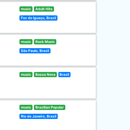
music
Adult Hits
Foz do Iguaçu, Brazil
music
Rock Music
São Paulo, Brazil
music
Bossa Nova
Brazil
music
Brazilian Popular
Rio de Janeiro, Brazil