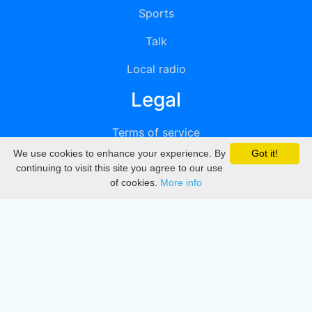
Sports
Talk
Local radio
Legal
Terms of service
We use cookies to enhance your experience. By
Got it!
Privacy
continuing to visit this site you agree to our use
of cookies.
More info
DMCA
Directory
Create station
Update station
Contact us