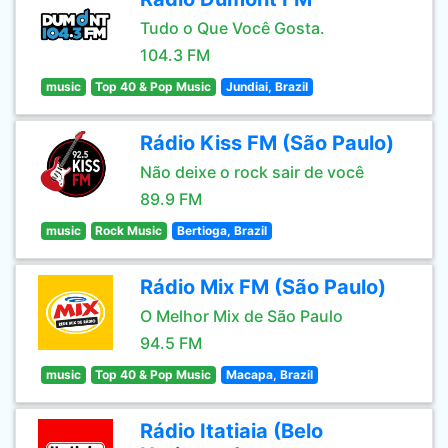
Tudo o Que Você Gosta.
104.3 FM
music
Top 40 & Pop Music
Jundiai, Brazil
Rádio Kiss FM (São Paulo)
Não deixe o rock sair de você
89.9 FM
music
Rock Music
Bertioga, Brazil
Rádio Mix FM (São Paulo)
O Melhor Mix de São Paulo
94.5 FM
music
Top 40 & Pop Music
Macapa, Brazil
Rádio Itatiaia (Belo