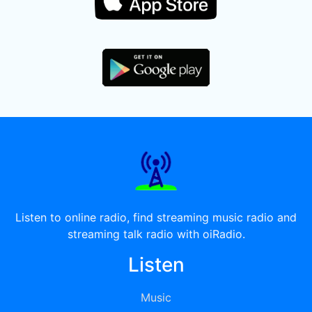
Listen to online radio, find streaming music radio and
streaming talk radio with oiRadio.
Listen
Music