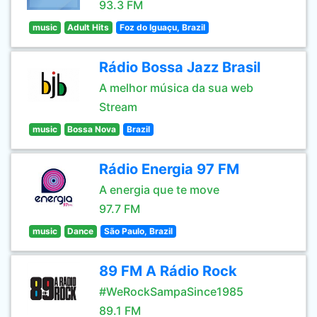
93.3 FM
music
Adult Hits
Foz do Iguaçu, Brazil
Rádio Bossa Jazz Brasil
A melhor música da sua web
Stream
music
Bossa Nova
Brazil
Rádio Energia 97 FM
A energia que te move
97.7 FM
music
Dance
São Paulo, Brazil
89 FM A Rádio Rock
#WeRockSampaSince1985
89.1 FM