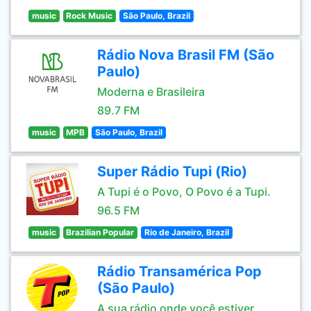
music
Rock Music
São Paulo, Brazil
Rádio Nova Brasil FM (São
Paulo)
Moderna e Brasileira
89.7 FM
music
MPB
São Paulo, Brazil
Super Rádio Tupi (Rio)
A Tupi é o Povo, O Povo é a Tupi.
96.5 FM
music
Brazilian Popular
Rio de Janeiro, Brazil
Rádio Transamérica Pop
(São Paulo)
A sua rádio onde você estiver.