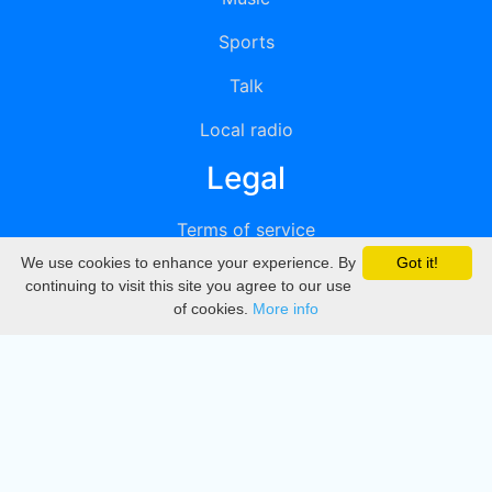
Sports
Talk
Local radio
Legal
Terms of service
We use cookies to enhance your experience. By
Got it!
Privacy
continuing to visit this site you agree to our use
of cookies.
More info
DMCA
Directory
Create station
Update station