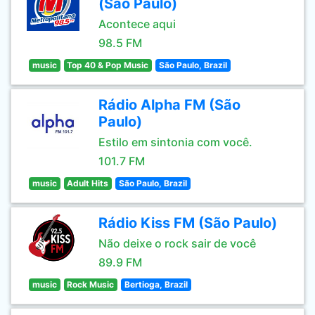
(São Paulo)
Acontece aqui
98.5 FM
music
Top 40 & Pop Music
São Paulo, Brazil
Rádio Alpha FM (São
Paulo)
Estilo em sintonia com você.
101.7 FM
music
Adult Hits
São Paulo, Brazil
Rádio Kiss FM (São Paulo)
Não deixe o rock sair de você
89.9 FM
music
Rock Music
Bertioga, Brazil