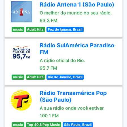
Rádio Antena 1 (São Paulo)
O melhor do mundo no seu rádio.
93.3 FM
music
Adult Hits
Foz do Iguaçu, Brazil
Rádio SulAmérica Paradiso
FM
A rádio oficial do Rio.
95.7 FM
music
Adult Hits
Rio de Janeiro, Brazil
Rádio Transamérica Pop
(São Paulo)
A sua rádio onde você estiver.
100.1 FM
music
Top 40 & Pop Music
São Paulo, Brazil