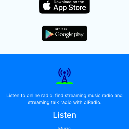
Listen to online radio, find streaming music radio and
streaming talk radio with oiRadio.
Listen
Music