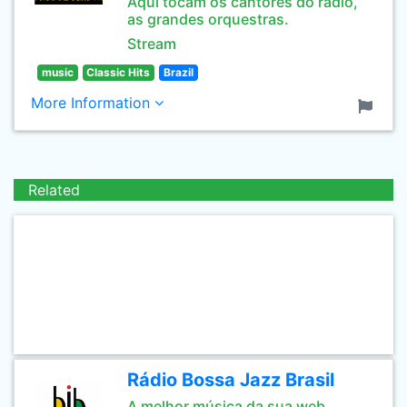
Aqui tocam os cantores do rádio,
as grandes orquestras.
Stream
music
Classic Hits
Brazil
More Information
Related
Rádio Bossa Jazz Brasil
A melhor música da sua web