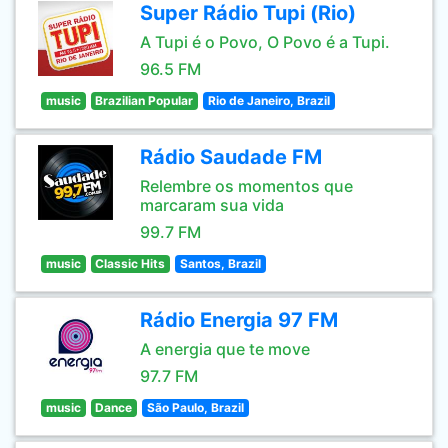
Super Rádio Tupi (Rio)
A Tupi é o Povo, O Povo é a Tupi.
96.5 FM
music
Brazilian Popular
Rio de Janeiro, Brazil
Rádio Saudade FM
Relembre os momentos que
marcaram sua vida
99.7 FM
music
Classic Hits
Santos, Brazil
Rádio Energia 97 FM
A energia que te move
97.7 FM
music
Dance
São Paulo, Brazil