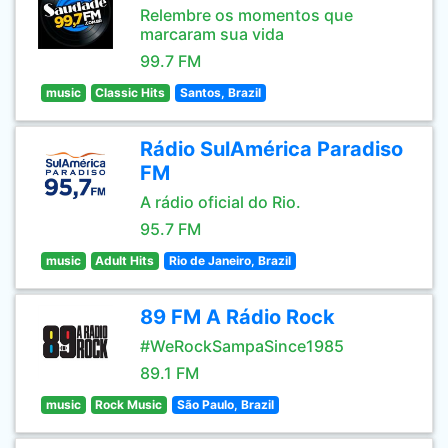
Relembre os momentos que
marcaram sua vida
99.7 FM
music
Classic Hits
Santos, Brazil
Rádio SulAmérica Paradiso
FM
A rádio oficial do Rio.
95.7 FM
music
Adult Hits
Rio de Janeiro, Brazil
89 FM A Rádio Rock
#WeRockSampaSince1985
89.1 FM
music
Rock Music
São Paulo, Brazil