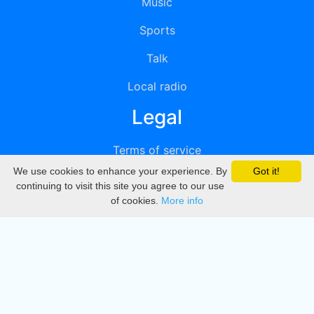
Music
Sports
Talk
Local radio
Legal
Terms of service
We use cookies to enhance your experience. By
Got it!
Privacy
continuing to visit this site you agree to our use
of cookies.
More info
DMCA
Directory
Create station
Update station