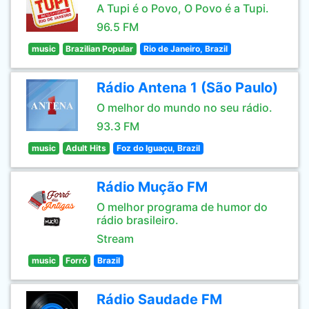
A Tupi é o Povo, O Povo é a Tupi.
96.5 FM
music
Brazilian Popular
Rio de Janeiro, Brazil
Rádio Antena 1 (São Paulo)
O melhor do mundo no seu rádio.
93.3 FM
music
Adult Hits
Foz do Iguaçu, Brazil
Rádio Mução FM
O melhor programa de humor do
rádio brasileiro.
Stream
music
Forró
Brazil
Rádio Saudade FM