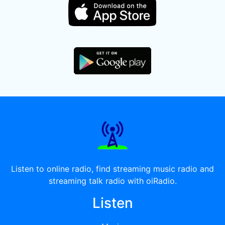
Listen to online radio, find streaming music radio and
streaming talk radio with oiRadio.
Listen