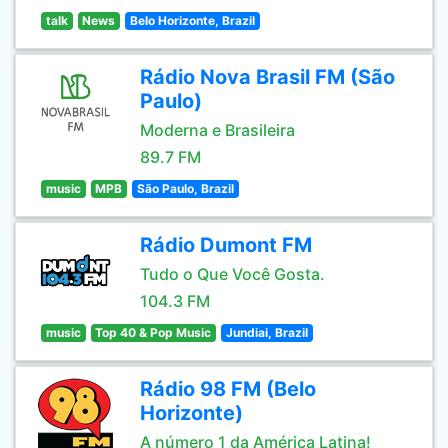
talk
News
Belo Horizonte, Brazil
Rádio Nova Brasil FM (São
Paulo)
Moderna e Brasileira
89.7 FM
music
MPB
São Paulo, Brazil
Rádio Dumont FM
Tudo o Que Você Gosta.
104.3 FM
music
Top 40 & Pop Music
Jundiai, Brazil
Rádio 98 FM (Belo
Horizonte)
A número 1 da América Latina!