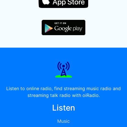
Listen to online radio, find streaming music radio and
streaming talk radio with oiRadio.
Listen
Music