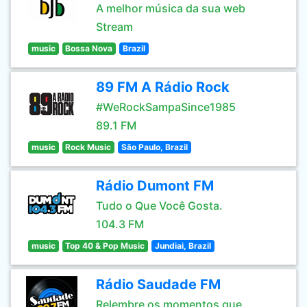
A melhor música da sua web
Stream
music
Bossa Nova
Brazil
89 FM A Rádio Rock
#WeRockSampaSince1985
89.1 FM
music
Rock Music
São Paulo, Brazil
Rádio Dumont FM
Tudo o Que Você Gosta.
104.3 FM
music
Top 40 & Pop Music
Jundiai, Brazil
Rádio Saudade FM
Relembre os momentos que