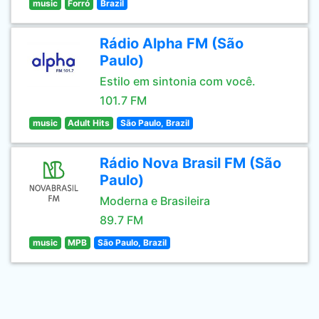
music
Forró
Brazil
Rádio Alpha FM (São
Paulo)
Estilo em sintonia com você.
101.7 FM
music
Adult Hits
São Paulo, Brazil
Rádio Nova Brasil FM (São
Paulo)
Moderna e Brasileira
89.7 FM
music
MPB
São Paulo, Brazil