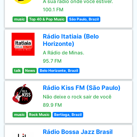
A sua rádio onde você estiver.
100.1 FM
music
Top 40 & Pop Music
São Paulo, Brazil
Rádio Itatiaia (Belo
Horizonte)
A Rádio de Minas.
95.7 FM
talk
News
Belo Horizonte, Brazil
Rádio Kiss FM (São Paulo)
Não deixe o rock sair de você
89.9 FM
music
Rock Music
Bertioga, Brazil
Rádio Bossa Jazz Brasil