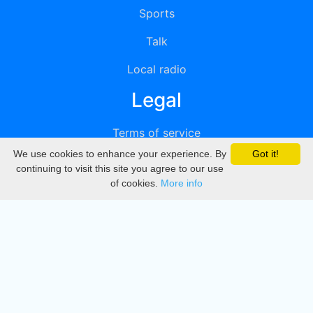
Sports
Talk
Local radio
Legal
Terms of service
We use cookies to enhance your experience. By
Got it!
Privacy
continuing to visit this site you agree to our use
of cookies.
More info
DMCA
Directory
Create station
Update station
Contact us