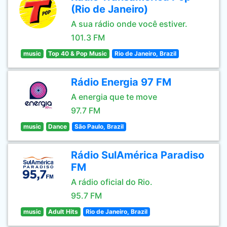
(Rio de Janeiro)
A sua rádio onde você estiver.
101.3 FM
music
Top 40 & Pop Music
Rio de Janeiro, Brazil
Rádio Energia 97 FM
A energia que te move
97.7 FM
music
Dance
São Paulo, Brazil
Rádio SulAmérica Paradiso
FM
A rádio oficial do Rio.
95.7 FM
music
Adult Hits
Rio de Janeiro, Brazil