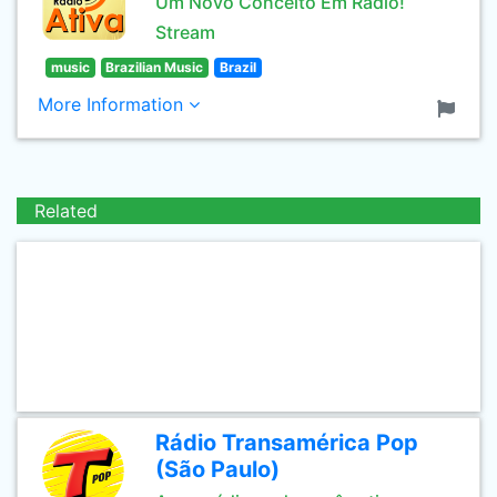
Um Novo Conceito Em Rádio!
Stream
music
Brazilian Music
Brazil
More Information
Related
Rádio Transamérica Pop
(São Paulo)