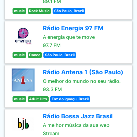
89.1 FM
music
Rock Music
São Paulo, Brazil
Rádio Energia 97 FM
A energia que te move
97.7 FM
music
Dance
São Paulo, Brazil
Rádio Antena 1 (São Paulo)
O melhor do mundo no seu rádio.
93.3 FM
music
Adult Hits
Foz do Iguaçu, Brazil
Rádio Bossa Jazz Brasil
A melhor música da sua web
Stream