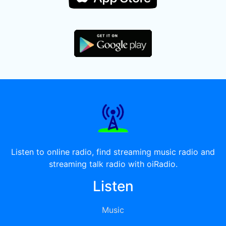
Listen to online radio, find streaming music radio and
streaming talk radio with oiRadio.
Listen
Music