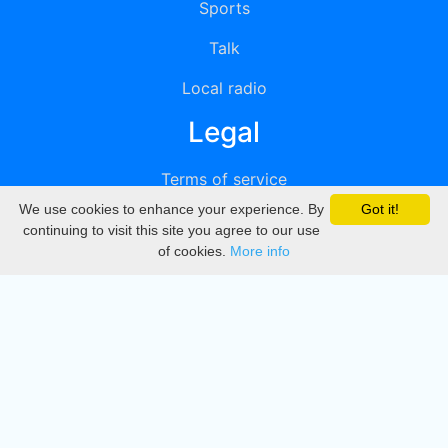
Sports
Talk
Local radio
Legal
Terms of service
We use cookies to enhance your experience. By
Got it!
Privacy
continuing to visit this site you agree to our use
of cookies.
More info
DMCA
Directory
Create station
Update station
Contact us