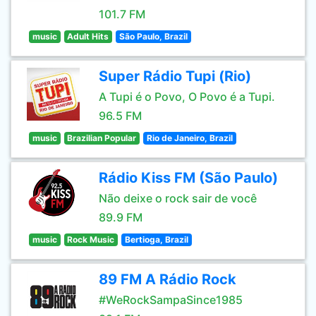
101.7 FM
music
Adult Hits
São Paulo, Brazil
Super Rádio Tupi (Rio)
A Tupi é o Povo, O Povo é a Tupi.
96.5 FM
music
Brazilian Popular
Rio de Janeiro, Brazil
Rádio Kiss FM (São Paulo)
Não deixe o rock sair de você
89.9 FM
music
Rock Music
Bertioga, Brazil
89 FM A Rádio Rock
#WeRockSampaSince1985