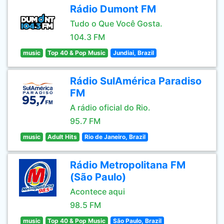
Rádio Dumont FM
Tudo o Que Você Gosta.
104.3 FM
music
Top 40 & Pop Music
Jundiai, Brazil
Rádio SulAmérica Paradiso
FM
A rádio oficial do Rio.
95.7 FM
music
Adult Hits
Rio de Janeiro, Brazil
Rádio Metropolitana FM
(São Paulo)
Acontece aqui
98.5 FM
music
Top 40 & Pop Music
São Paulo, Brazil