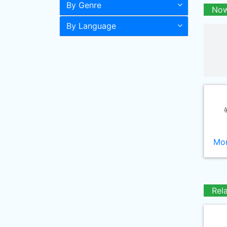
By Genre
Now
By Language
Mor
Rel