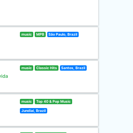
music
MPB
São Paulo, Brazil
music
Classic Hits
Santos, Brazil
vida
music
Top 40 & Pop Music
Jundiai, Brazil