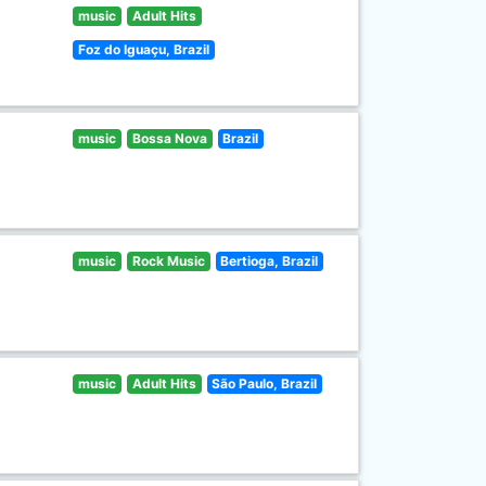
music
Adult Hits
Foz do Iguaçu, Brazil
music
Bossa Nova
Brazil
music
Rock Music
Bertioga, Brazil
music
Adult Hits
São Paulo, Brazil