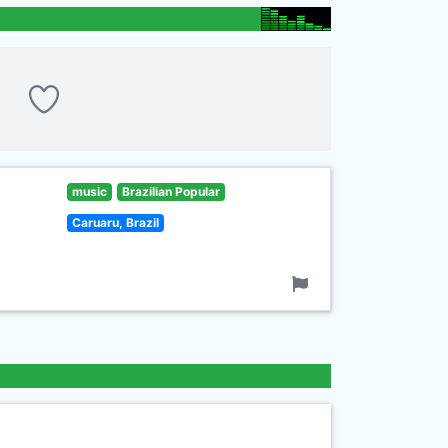
music
Brazilian Popular
Caruaru, Brazil