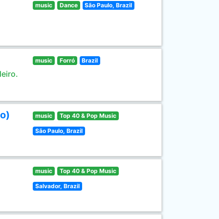
music
Dance
São Paulo, Brazil
music
Forró
Brazil
eiro.
o)
music
Top 40 & Pop Music
São Paulo, Brazil
music
Top 40 & Pop Music
Salvador, Brazil