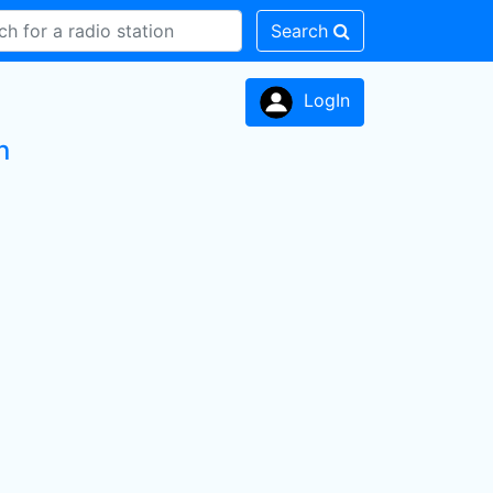
Search
LogIn
n