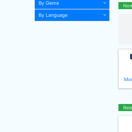
By Genre
Now
By Language
Mor
Rel