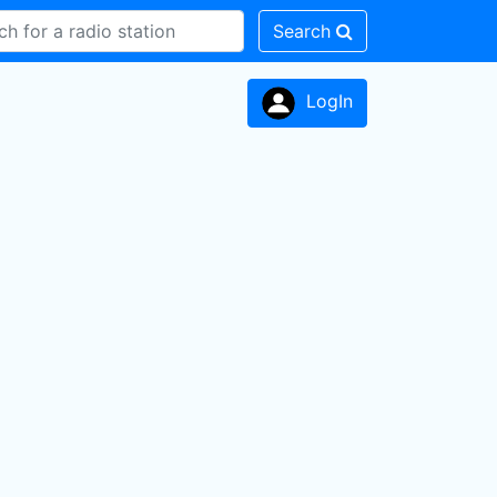
Search
LogIn