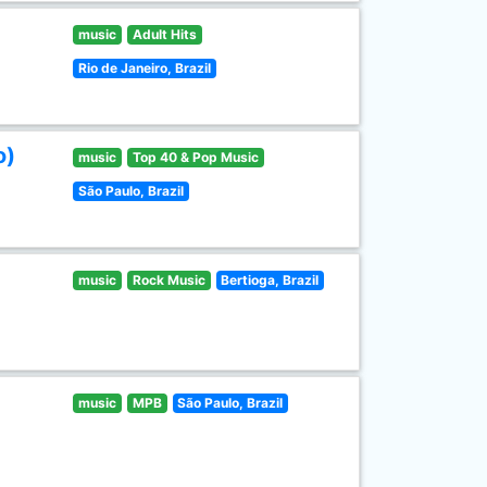
music
Adult Hits
Rio de Janeiro, Brazil
o)
music
Top 40 & Pop Music
São Paulo, Brazil
music
Rock Music
Bertioga, Brazil
music
MPB
São Paulo, Brazil