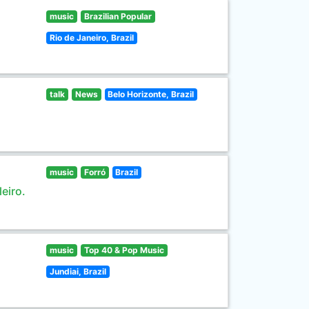
music
Brazilian Popular
Rio de Janeiro, Brazil
talk
News
Belo Horizonte, Brazil
music
Forró
Brazil
eiro.
music
Top 40 & Pop Music
Jundiai, Brazil