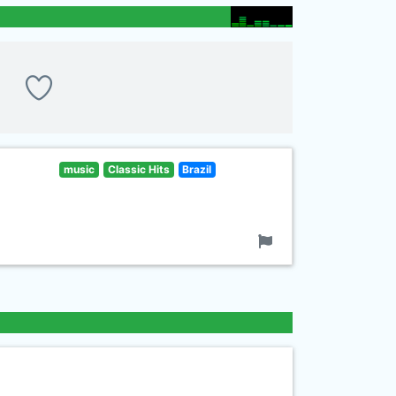
music
Classic Hits
Brazil