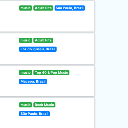
music
Adult Hits
São Paulo, Brazil
music
Adult Hits
Foz do Iguaçu, Brazil
music
Top 40 & Pop Music
Macapa, Brazil
music
Rock Music
São Paulo, Brazil