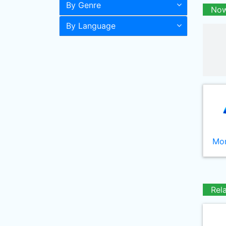
By Genre
Now
By Language
Mor
Rel