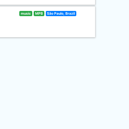
music
MPB
São Paulo, Brazil