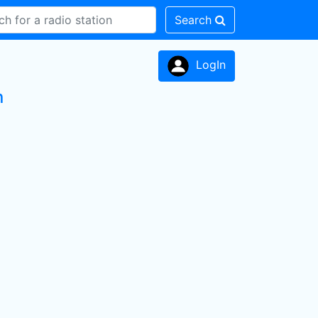
Search
LogIn
n