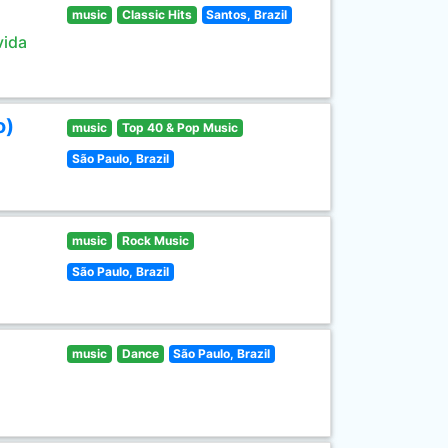
music
Classic Hits
Santos, Brazil
vida
o)
music
Top 40 & Pop Music
São Paulo, Brazil
music
Rock Music
São Paulo, Brazil
music
Dance
São Paulo, Brazil