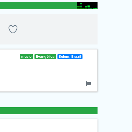
music
Evangélica
Belem, Brazil