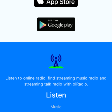
Listen to online radio, find streaming music radio and
streaming talk radio with oiRadio.
Listen
Music