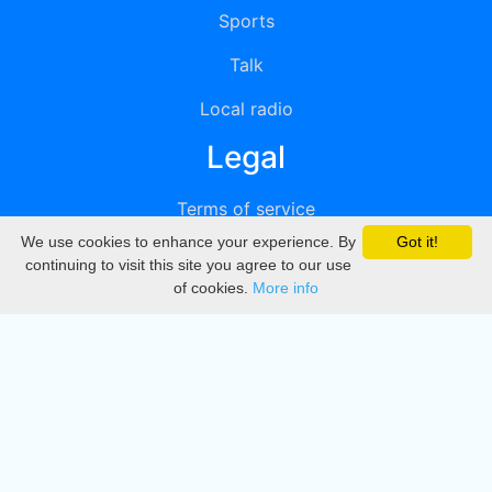
Sports
Talk
Local radio
Legal
Terms of service
We use cookies to enhance your experience. By
Got it!
Privacy
continuing to visit this site you agree to our use
of cookies.
More info
DMCA
Directory
Create station
Update station
Contact us