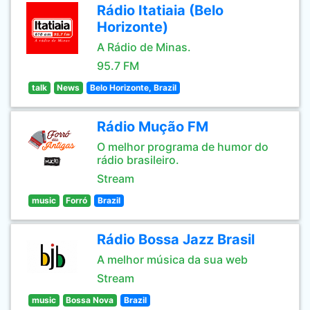
Rádio Itatiaia (Belo
Horizonte)
A Rádio de Minas.
95.7 FM
talk
News
Belo Horizonte, Brazil
Rádio Mução FM
O melhor programa de humor do
rádio brasileiro.
Stream
music
Forró
Brazil
Rádio Bossa Jazz Brasil
A melhor música da sua web
Stream
music
Bossa Nova
Brazil