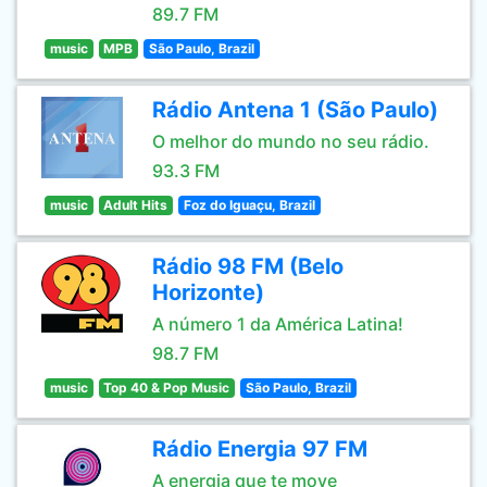
89.7 FM
music
MPB
São Paulo, Brazil
Rádio Antena 1 (São Paulo)
O melhor do mundo no seu rádio.
93.3 FM
music
Adult Hits
Foz do Iguaçu, Brazil
Rádio 98 FM (Belo
Horizonte)
A número 1 da América Latina!
98.7 FM
music
Top 40 & Pop Music
São Paulo, Brazil
Rádio Energia 97 FM
A energia que te move