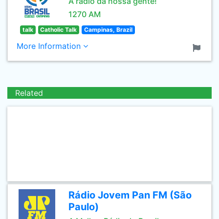
A rádio da nossa gente!
1270 AM
talk
Catholic Talk
Campinas, Brazil
More Information
Related
Rádio Jovem Pan FM (São
Paulo)