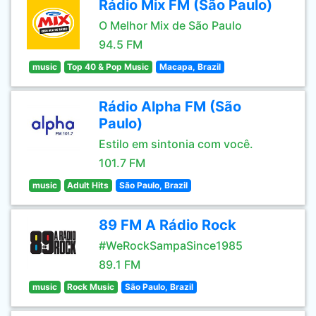
Rádio Mix FM (São Paulo)
O Melhor Mix de São Paulo
94.5 FM
music
Top 40 & Pop Music
Macapa, Brazil
Rádio Alpha FM (São
Paulo)
Estilo em sintonia com você.
101.7 FM
music
Adult Hits
São Paulo, Brazil
89 FM A Rádio Rock
#WeRockSampaSince1985
89.1 FM
music
Rock Music
São Paulo, Brazil