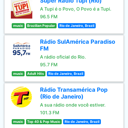
Super Rádio Tupi (Rio)
A Tupi é o Povo, O Povo é a Tupi.
96.5 FM
music
Brazilian Popular
Rio de Janeiro, Brazil
Rádio SulAmérica Paradiso
FM
A rádio oficial do Rio.
95.7 FM
music
Adult Hits
Rio de Janeiro, Brazil
Rádio Transamérica Pop
(Rio de Janeiro)
A sua rádio onde você estiver.
101.3 FM
music
Top 40 & Pop Music
Rio de Janeiro, Brazil