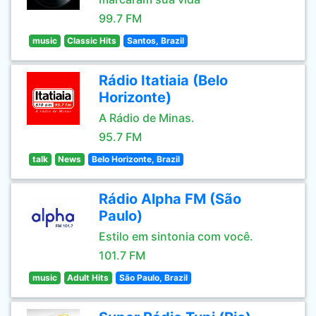
99.7 FM
music
Classic Hits
Santos, Brazil
Rádio Itatiaia (Belo
Horizonte)
A Rádio de Minas.
95.7 FM
talk
News
Belo Horizonte, Brazil
Rádio Alpha FM (São
Paulo)
Estilo em sintonia com você.
101.7 FM
music
Adult Hits
São Paulo, Brazil