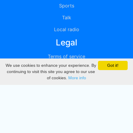
Sports
Talk
Local radio
Legal
Terms of service
We use cookies to enhance your experience. By
Got it!
Privacy
continuing to visit this site you agree to our use
of cookies.
More info
DMCA
Directory
Create station
Update station
Contact us