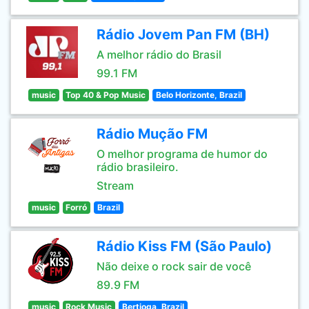
Rádio Jovem Pan FM (BH)
A melhor rádio do Brasil
99.1 FM
music
Top 40 & Pop Music
Belo Horizonte, Brazil
Rádio Mução FM
O melhor programa de humor do
rádio brasileiro.
Stream
music
Forró
Brazil
Rádio Kiss FM (São Paulo)
Não deixe o rock sair de você
89.9 FM
music
Rock Music
Bertioga, Brazil