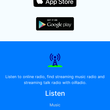
Listen to online radio, find streaming music radio and
streaming talk radio with oiRadio.
Listen
Music