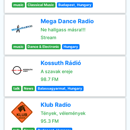
music
Classical Music
Budapest, Hungary
Mega Dance Radio
Ne hallgass másra!!!
Stream
music
Dance & Electronic
Hungary
Kossuth Rádió
A szavak ereje
98.7 FM
talk
News
Balassagyarmat, Hungary
Klub Radio
Tények, vélemények
95.3 FM