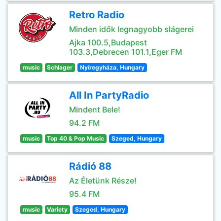
Retro Radio
Minden idők legnagyobb slágerei
Ajka 100.5,Budapest
103.3,Debrecen 101.1,Eger FM
music
Schlager
Nyíregyháza, Hungary
All In PartyRadio
Mindent Bele!
94.2 FM
music
Top 40 & Pop Music
Szeged, Hungary
Rádió 88
Az Életünk Része!
95.4 FM
music
Variety
Szeged, Hungary