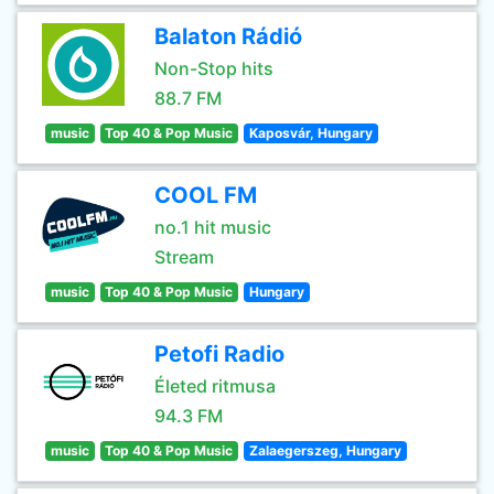
Balaton Rádió
Non-Stop hits
88.7 FM
music
Top 40 & Pop Music
Kaposvár, Hungary
COOL FM
no.1 hit music
Stream
music
Top 40 & Pop Music
Hungary
Petofi Radio
Életed ritmusa
94.3 FM
music
Top 40 & Pop Music
Zalaegerszeg, Hungary