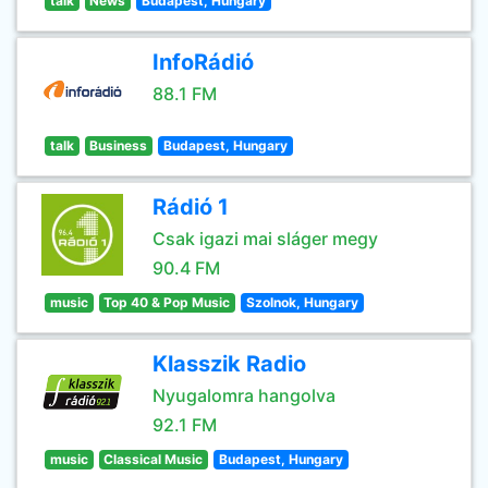
talk
News
Budapest, Hungary
InfoRádió
88.1 FM
talk
Business
Budapest, Hungary
Rádió 1
Csak igazi mai sláger megy
90.4 FM
music
Top 40 & Pop Music
Szolnok, Hungary
Klasszik Radio
Nyugalomra hangolva
92.1 FM
music
Classical Music
Budapest, Hungary