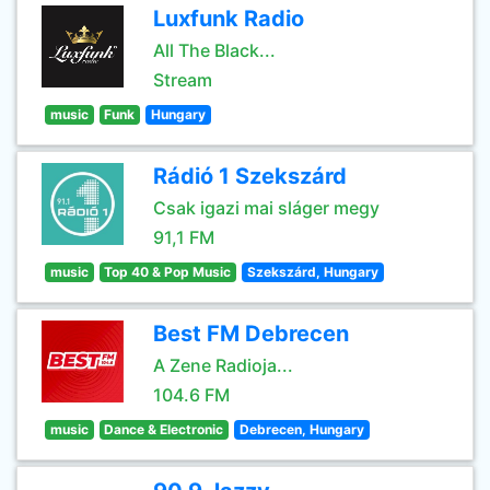
Luxfunk Radio
All The Black...
Stream
music
Funk
Hungary
Rádió 1 Szekszárd
Csak igazi mai sláger megy
91,1 FM
music
Top 40 & Pop Music
Szekszárd, Hungary
Best FM Debrecen
A Zene Radioja...
104.6 FM
music
Dance & Electronic
Debrecen, Hungary