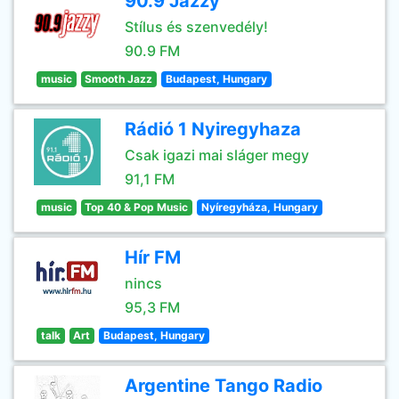
90.9 Jazzy
Stílus és szenvedély!
90.9 FM
music
Smooth Jazz
Budapest, Hungary
Rádió 1 Nyiregyhaza
Csak igazi mai sláger megy
91,1 FM
music
Top 40 & Pop Music
Nyíregyháza, Hungary
Hír FM
nincs
95,3 FM
talk
Art
Budapest, Hungary
Argentine Tango Radio