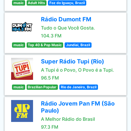
music
Adult Hits
Foz do Iguaçu, Brazil
Rádio Dumont FM
Tudo o Que Você Gosta.
104.3 FM
music
Top 40 & Pop Music
Jundiai, Brazil
Super Rádio Tupi (Rio)
A Tupi é o Povo, O Povo é a Tupi.
96.5 FM
music
Brazilian Popular
Rio de Janeiro, Brazil
Rádio Jovem Pan FM (São
Paulo)
A Melhor Rádio do Brasil
97.3 FM