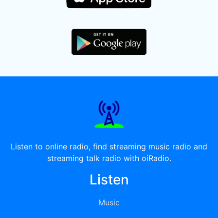
Listen to online radio, find streaming music radio and
streaming talk radio with oiRadio.
Listen
Music