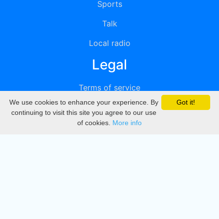
Sports
Talk
Local radio
Legal
Terms of service
We use cookies to enhance your experience. By
Got it!
Privacy
continuing to visit this site you agree to our use
of cookies.
More info
DMCA
Directory
Create station
Update station
Contact us