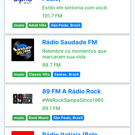
Estilo em sintonia com você.
101.7 FM
music
Adult Hits
São Paulo, Brazil
Rádio Saudade FM
Relembre os momentos que
marcaram sua vida
99.7 FM
music
Classic Hits
Santos, Brazil
89 FM A Rádio Rock
#WeRockSampaSince1985
89.1 FM
music
Rock Music
São Paulo, Brazil
Rádio Itatiaia (Belo