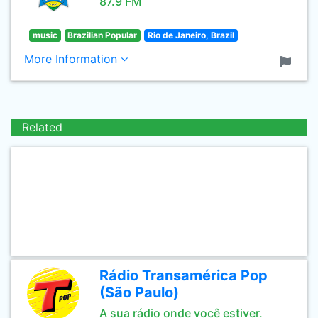
87.9 FM
music
Brazilian Popular
Rio de Janeiro, Brazil
More Information
Related
Rádio Transamérica Pop
(São Paulo)
A sua rádio onde você estiver.