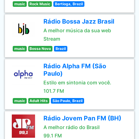
music
Rock Music
Bertioga, Brazil
Rádio Bossa Jazz Brasil
A melhor música da sua web
Stream
music
Bossa Nova
Brazil
Rádio Alpha FM (São
Paulo)
Estilo em sintonia com você.
101.7 FM
music
Adult Hits
São Paulo, Brazil
Rádio Jovem Pan FM (BH)
A melhor rádio do Brasil
99.1 FM