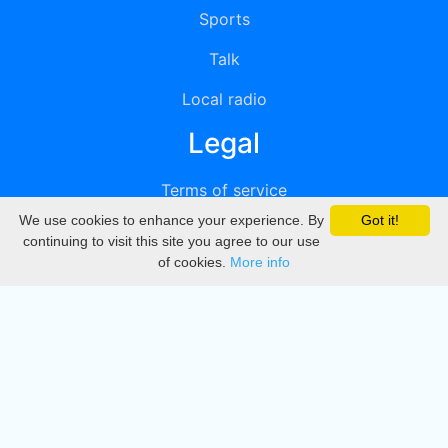
Sports
Talk
Local radio
Legal
Terms of service
We use cookies to enhance your experience. By
Got it!
Privacy
continuing to visit this site you agree to our use
of cookies.
More info
DMCA
Directory
Create station
Update station
Contact us