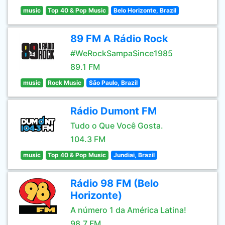
music
Top 40 & Pop Music
Belo Horizonte, Brazil
89 FM A Rádio Rock
#WeRockSampaSince1985
89.1 FM
music
Rock Music
São Paulo, Brazil
Rádio Dumont FM
Tudo o Que Você Gosta.
104.3 FM
music
Top 40 & Pop Music
Jundiai, Brazil
Rádio 98 FM (Belo
Horizonte)
A número 1 da América Latina!
98.7 FM