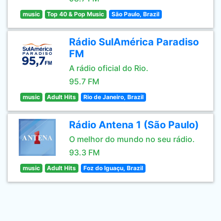
music
Top 40 & Pop Music
São Paulo, Brazil
Rádio SulAmérica Paradiso
FM
A rádio oficial do Rio.
95.7 FM
music
Adult Hits
Rio de Janeiro, Brazil
Rádio Antena 1 (São Paulo)
O melhor do mundo no seu rádio.
93.3 FM
music
Adult Hits
Foz do Iguaçu, Brazil