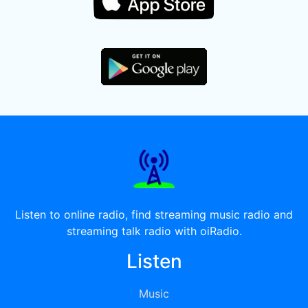
Listen to online radio, find streaming music radio and
streaming talk radio with oiRadio.
Listen
Music