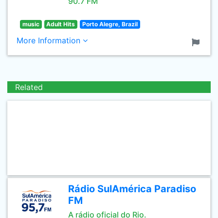
90.7 FM
music
Adult Hits
Porto Alegre, Brazil
More Information
Related
Rádio SulAmérica Paradiso
FM
A rádio oficial do Rio.