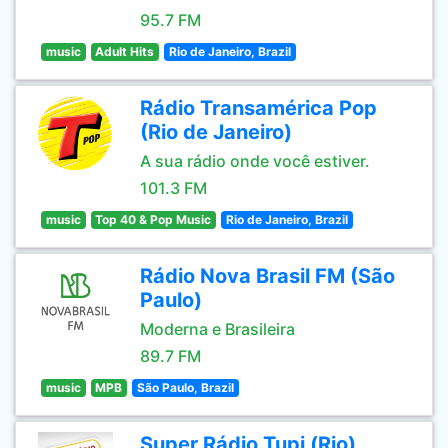
95.7 FM
music
Adult Hits
Rio de Janeiro, Brazil
Rádio Transamérica Pop
(Rio de Janeiro)
A sua rádio onde você estiver.
101.3 FM
music
Top 40 & Pop Music
Rio de Janeiro, Brazil
Rádio Nova Brasil FM (São
Paulo)
Moderna e Brasileira
89.7 FM
music
MPB
São Paulo, Brazil
Super Rádio Tupi (Rio)