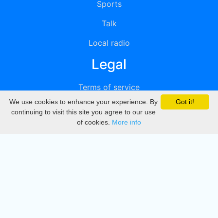
Sports
Talk
Local radio
Legal
Terms of service
We use cookies to enhance your experience. By
Got it!
Privacy
continuing to visit this site you agree to our use
of cookies.
More info
DMCA
Directory
Create station
Update station
Contact us