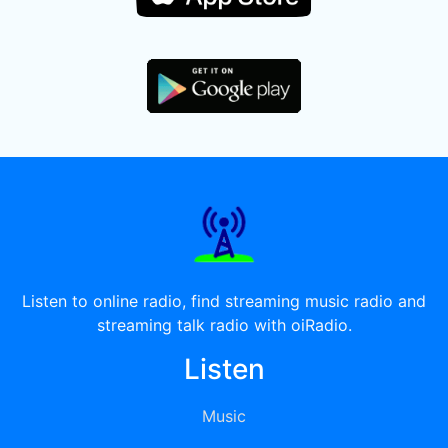
Listen to online radio, find streaming music radio and
streaming talk radio with oiRadio.
Listen
Music