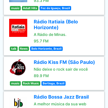
93.3 FM
music
Adult Hits
Foz do Iguaçu, Brazil
Rádio Itatiaia (Belo
Horizonte)
A Rádio de Minas.
95.7 FM
talk
News
Belo Horizonte, Brazil
Rádio Kiss FM (São Paulo)
Não deixe o rock sair de você
89.9 FM
music
Rock Music
Bertioga, Brazil
Rádio Bossa Jazz Brasil
A melhor música da sua web