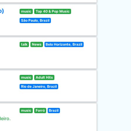
o)
music
Top 40 & Pop Music
São Paulo, Brazil
talk
News
Belo Horizonte, Brazil
music
Adult Hits
Rio de Janeiro, Brazil
music
Forró
Brazil
eiro.