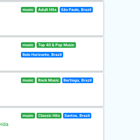
music
Adult Hits
São Paulo, Brazil
music
Top 40 & Pop Music
Belo Horizonte, Brazil
music
Rock Music
Bertioga, Brazil
music
Classic Hits
Santos, Brazil
vida