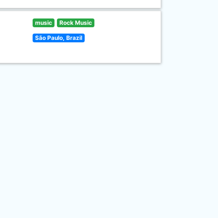
music
Rock Music
São Paulo, Brazil