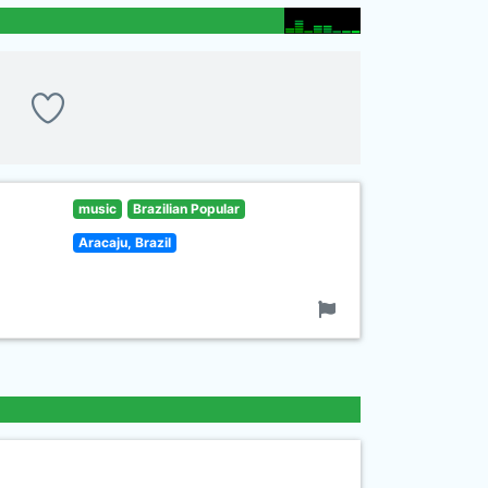
music
Brazilian Popular
Aracaju, Brazil