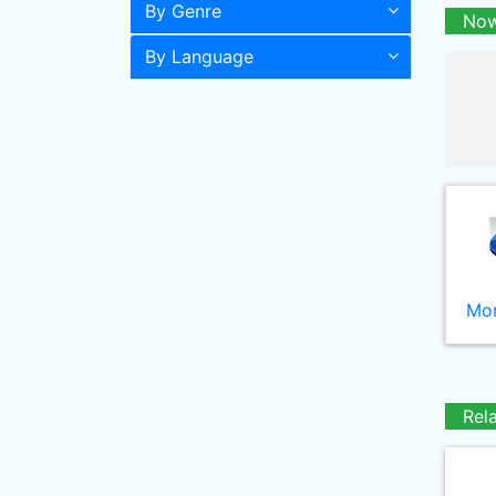
By Genre
Now
By Language
Mor
Rel