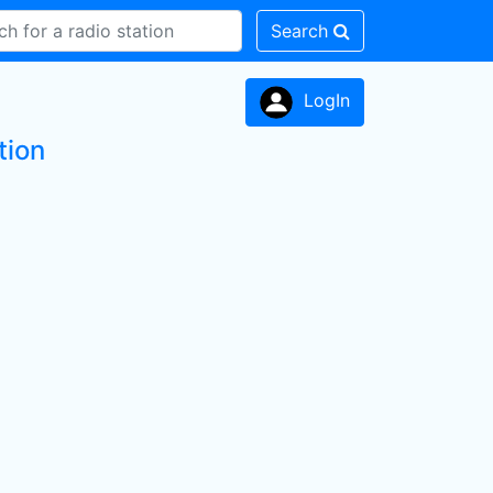
Search
LogIn
tion