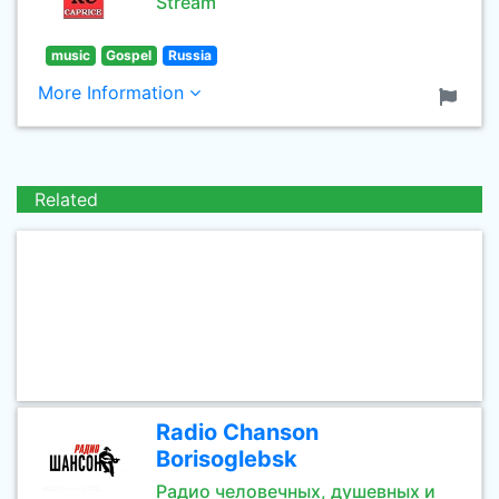
Stream
music
Gospel
Russia
More Information
Related
Radio Chanson
Borisoglebsk
Радио человечных, душевных и