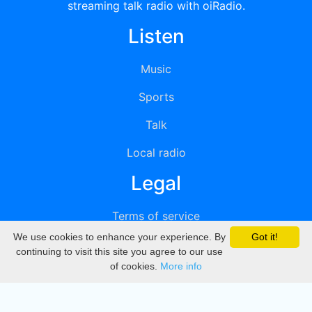
streaming talk radio with oiRadio.
Listen
Music
Sports
Talk
Local radio
Legal
Terms of service
We use cookies to enhance your experience. By
Got it!
Privacy
continuing to visit this site you agree to our use
of cookies.
More info
DMCA
Directory