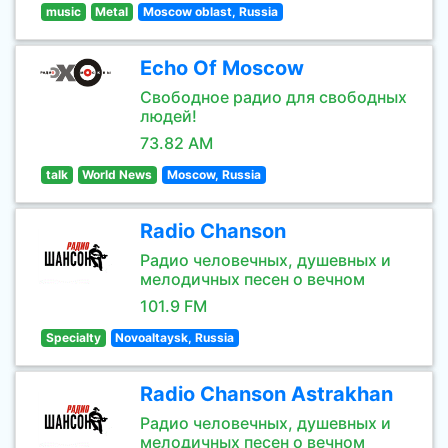
music
Metal
Moscow oblast, Russia
Echo Of Moscow
Свободное радио для свободных
людей!
73.82 AM
talk
World News
Moscow, Russia
Radio Chanson
Радио человечных, душевных и
мелодичных песен о вечном
101.9 FM
Specialty
Novoaltaysk, Russia
Radio Chanson Astrakhan
Радио человечных, душевных и
мелодичных песен о вечном