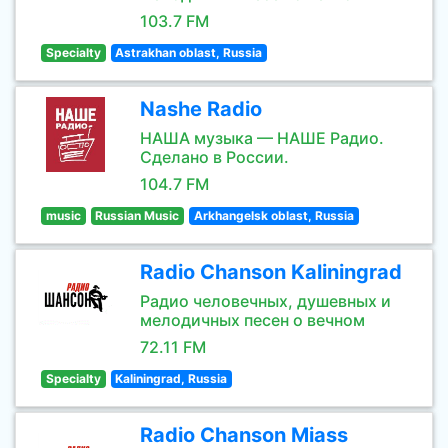
103.7 FM
Specialty
Astrakhan oblast, Russia
Nashe Radio
НАША музыка — НАШЕ Радио.
Сделано в России.
104.7 FM
music
Russian Music
Arkhangelsk oblast, Russia
Radio Chanson Kaliningrad
Радио человечных, душевных и
мелодичных песен о вечном
72.11 FM
Specialty
Kaliningrad, Russia
Radio Chanson Miass