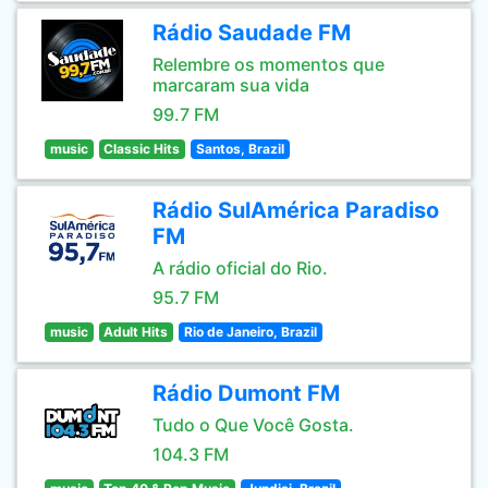
Rádio Saudade FM
Relembre os momentos que
marcaram sua vida
99.7 FM
music
Classic Hits
Santos, Brazil
Rádio SulAmérica Paradiso
FM
A rádio oficial do Rio.
95.7 FM
music
Adult Hits
Rio de Janeiro, Brazil
Rádio Dumont FM
Tudo o Que Você Gosta.
104.3 FM