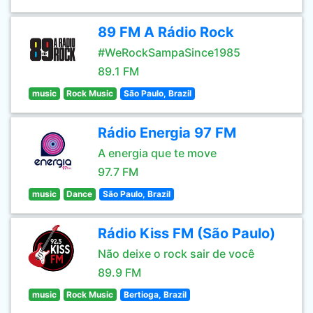
89 FM A Rádio Rock
#WeRockSampaSince1985
89.1 FM
music
Rock Music
São Paulo, Brazil
Rádio Energia 97 FM
A energia que te move
97.7 FM
music
Dance
São Paulo, Brazil
Rádio Kiss FM (São Paulo)
Não deixe o rock sair de você
89.9 FM
music
Rock Music
Bertioga, Brazil