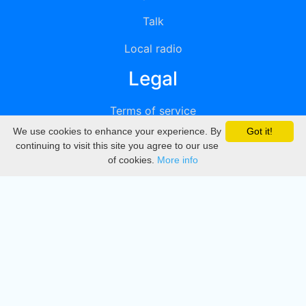
Talk
Local radio
Legal
Terms of service
We use cookies to enhance your experience. By
Got it!
Privacy
continuing to visit this site you agree to our use
of cookies.
More info
DMCA
Directory
Create station
Update station
Contact us