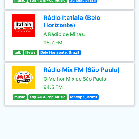
music
Top 40 & Pop Music
Jundiai, Brazil
Rádio Itatiaia (Belo
Horizonte)
A Rádio de Minas.
95.7 FM
talk
News
Belo Horizonte, Brazil
Rádio Mix FM (São Paulo)
O Melhor Mix de São Paulo
94.5 FM
music
Top 40 & Pop Music
Macapa, Brazil