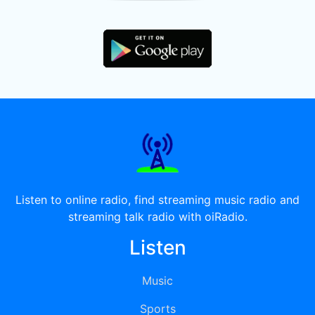
Listen to online radio, find streaming music radio and
streaming talk radio with oiRadio.
Listen
Music
Sports