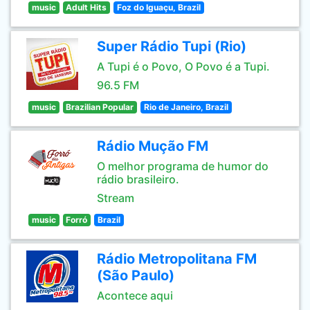
music
Adult Hits
Foz do Iguaçu, Brazil
Super Rádio Tupi (Rio)
A Tupi é o Povo, O Povo é a Tupi.
96.5 FM
music
Brazilian Popular
Rio de Janeiro, Brazil
Rádio Mução FM
O melhor programa de humor do
rádio brasileiro.
Stream
music
Forró
Brazil
Rádio Metropolitana FM
(São Paulo)
Acontece aqui