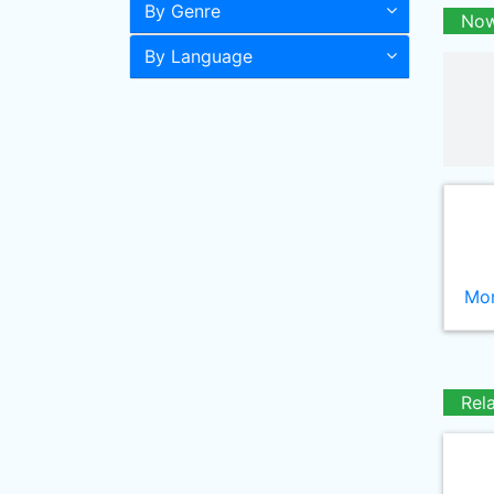
By Genre
Now
By Language
Mor
Rel