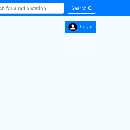
Search
LogIn