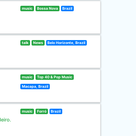
music
Bossa Nova
Brazil
talk
News
Belo Horizonte, Brazil
music
Top 40 & Pop Music
Macapa, Brazil
music
Forró
Brazil
eiro.