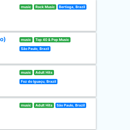
music
Rock Music
Bertioga, Brazil
o)
music
Top 40 & Pop Music
São Paulo, Brazil
music
Adult Hits
Foz do Iguaçu, Brazil
music
Adult Hits
São Paulo, Brazil