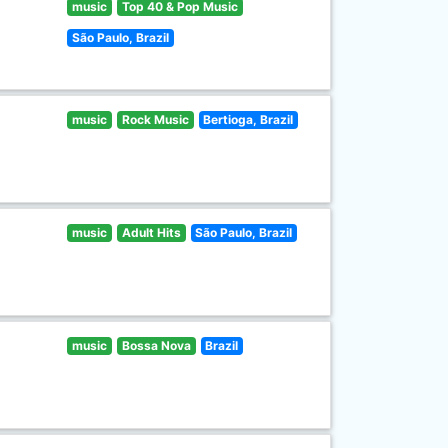
music
Top 40 & Pop Music
São Paulo, Brazil
music
Rock Music
Bertioga, Brazil
music
Adult Hits
São Paulo, Brazil
music
Bossa Nova
Brazil