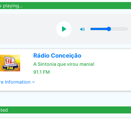
 playing...
Rádio Conceição
A Sintonia que virou mania!
91.1 FM
e Information
ated