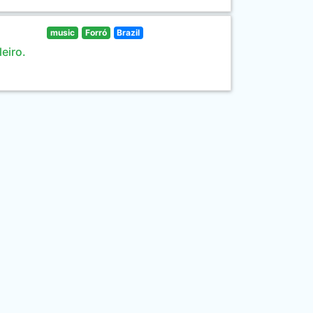
music
Forró
Brazil
eiro.