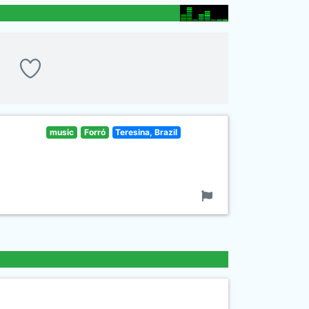
music
Forró
Teresina, Brazil