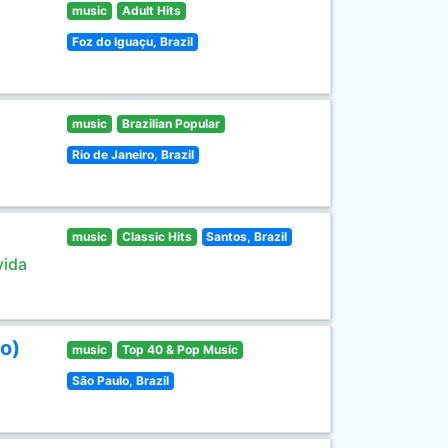
music
Adult Hits
Foz do Iguaçu, Brazil
music
Brazilian Popular
Rio de Janeiro, Brazil
music
Classic Hits
Santos, Brazil
vida
o)
music
Top 40 & Pop Music
São Paulo, Brazil