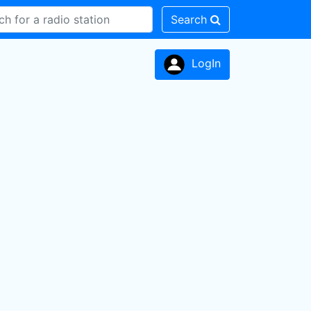
Search
LogIn