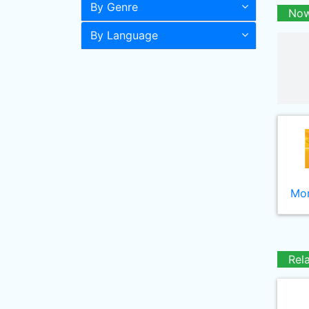
By Genre
Now
By Language
Mor
Rel