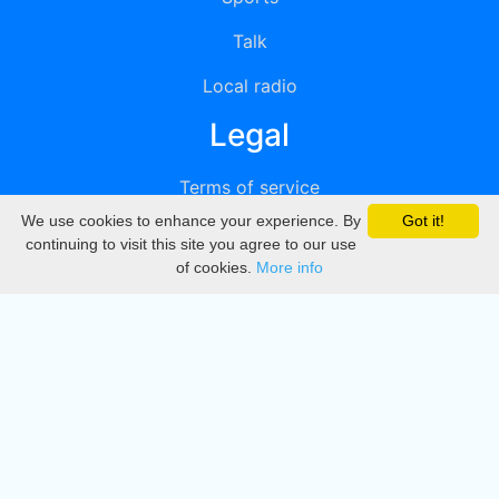
Talk
Local radio
Legal
Terms of service
We use cookies to enhance your experience. By
Got it!
Privacy
continuing to visit this site you agree to our use
of cookies.
More info
DMCA
Directory
Create station
Update station
Contact us