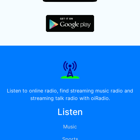
Listen to online radio, find streaming music radio and
streaming talk radio with oiRadio.
Listen
Music
Sports