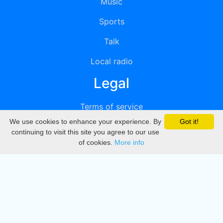
Music
Sports
Talk
Local radio
Legal
Terms of service
We use cookies to enhance your experience. By
Got it!
Privacy
continuing to visit this site you agree to our use
of cookies.
More info
DMCA
Directory
Create station
Update station