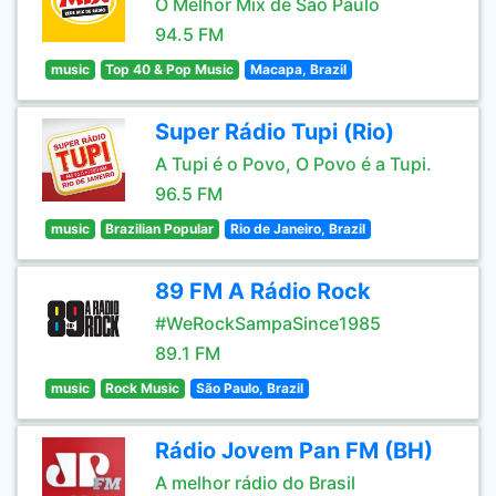
O Melhor Mix de São Paulo
94.5 FM
music
Top 40 & Pop Music
Macapa, Brazil
Super Rádio Tupi (Rio)
A Tupi é o Povo, O Povo é a Tupi.
96.5 FM
music
Brazilian Popular
Rio de Janeiro, Brazil
89 FM A Rádio Rock
#WeRockSampaSince1985
89.1 FM
music
Rock Music
São Paulo, Brazil
Rádio Jovem Pan FM (BH)
A melhor rádio do Brasil