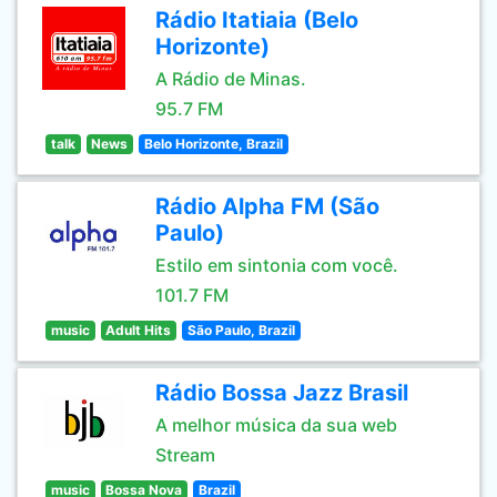
Rádio Itatiaia (Belo
Horizonte)
A Rádio de Minas.
95.7 FM
talk
News
Belo Horizonte, Brazil
Rádio Alpha FM (São
Paulo)
Estilo em sintonia com você.
101.7 FM
music
Adult Hits
São Paulo, Brazil
Rádio Bossa Jazz Brasil
A melhor música da sua web
Stream
music
Bossa Nova
Brazil