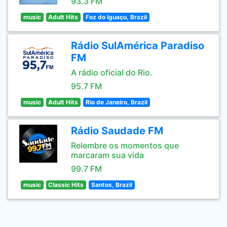
93.3 FM
music
Adult Hits
Foz do Iguaçu, Brazil
Rádio SulAmérica Paradiso
FM
A rádio oficial do Rio.
95.7 FM
music
Adult Hits
Rio de Janeiro, Brazil
Rádio Saudade FM
Relembre os momentos que
marcaram sua vida
99.7 FM
music
Classic Hits
Santos, Brazil