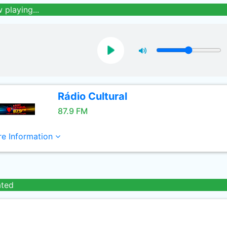
 playing...
Rádio Cultural
87.9 FM
e Information
ated