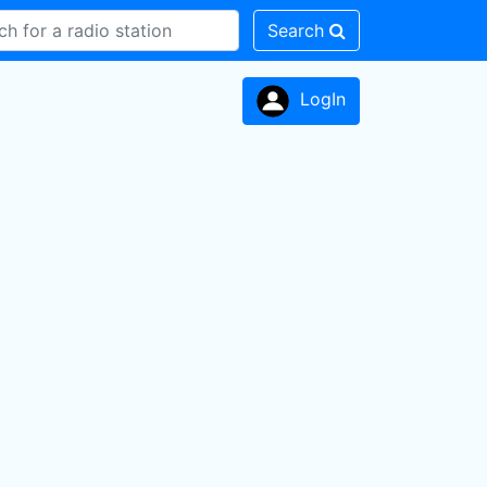
Search
LogIn