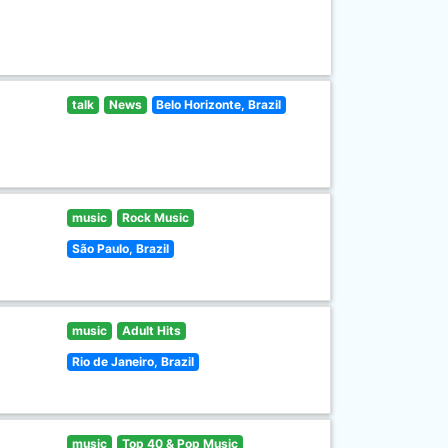
talk
News
Belo Horizonte, Brazil
music
Rock Music
São Paulo, Brazil
music
Adult Hits
Rio de Janeiro, Brazil
music
Top 40 & Pop Music