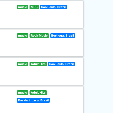
music
MPB
São Paulo, Brazil
music
Rock Music
Bertioga, Brazil
music
Adult Hits
São Paulo, Brazil
music
Adult Hits
Foz do Iguaçu, Brazil