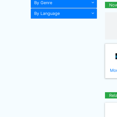
By Genre
Now
By Language
Mor
Rel