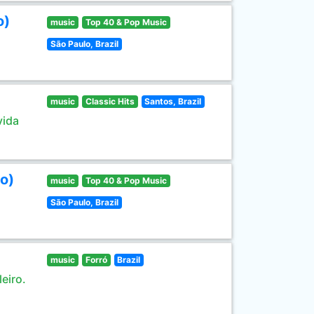
o)
music
Top 40 & Pop Music
São Paulo, Brazil
music
Classic Hits
Santos, Brazil
vida
o)
music
Top 40 & Pop Music
São Paulo, Brazil
music
Forró
Brazil
eiro.