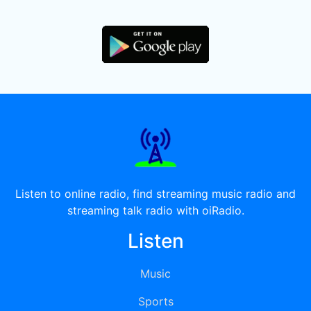
Listen to online radio, find streaming music radio and
streaming talk radio with oiRadio.
Listen
Music
Sports