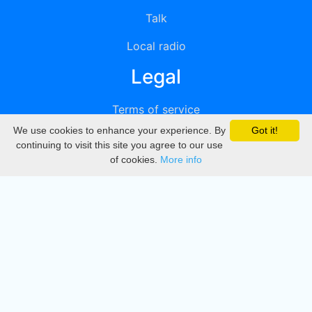
Talk
Local radio
Legal
Terms of service
We use cookies to enhance your experience. By
Got it!
Privacy
continuing to visit this site you agree to our use
of cookies.
More info
DMCA
Directory
Create station
Update station
Contact us