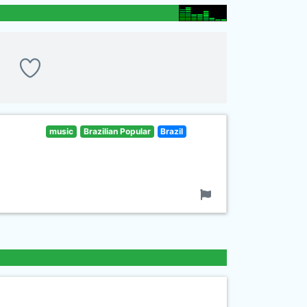
music
Brazilian Popular
Brazil