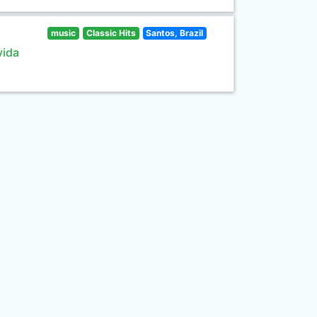
music
Classic Hits
Santos, Brazil
vida