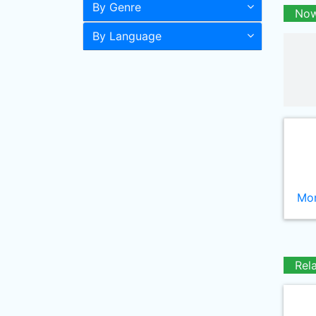
By Genre
Now
By Language
Mor
Rel