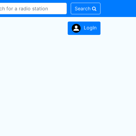
Search
LogIn