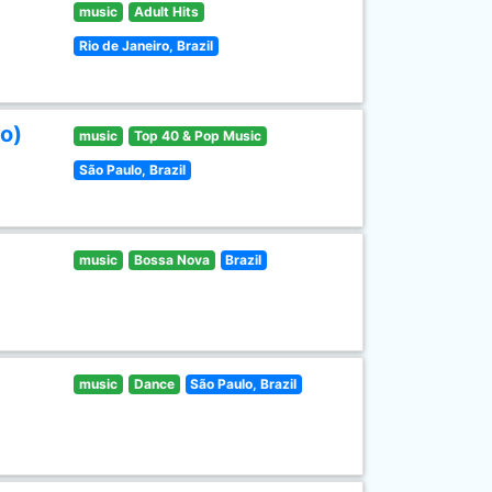
music
Adult Hits
Rio de Janeiro, Brazil
o)
music
Top 40 & Pop Music
São Paulo, Brazil
music
Bossa Nova
Brazil
music
Dance
São Paulo, Brazil