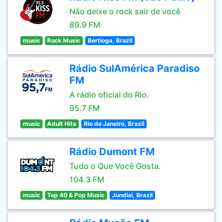
Não deixe o rock sair de você
89.9 FM
music
Rock Music
Bertioga, Brazil
Rádio SulAmérica Paradiso
FM
A rádio oficial do Rio.
95.7 FM
music
Adult Hits
Rio de Janeiro, Brazil
Rádio Dumont FM
Tudo o Que Você Gosta.
104.3 FM
music
Top 40 & Pop Music
Jundiai, Brazil