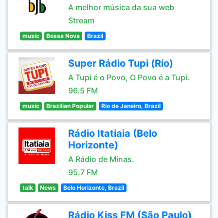
A melhor música da sua web
Stream
music
Bossa Nova
Brazil
Super Rádio Tupi (Rio)
A Tupi é o Povo, O Povo é a Tupi.
96.5 FM
music
Brazilian Popular
Rio de Janeiro, Brazil
Rádio Itatiaia (Belo
Horizonte)
A Rádio de Minas.
95.7 FM
talk
News
Belo Horizonte, Brazil
Rádio Kiss FM (São Paulo)