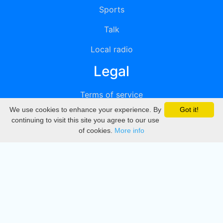
Sports
Talk
Local radio
Legal
Terms of service
We use cookies to enhance your experience. By
Got it!
Privacy
continuing to visit this site you agree to our use
of cookies.
More info
DMCA
Directory
Create station
Update station
Contact us