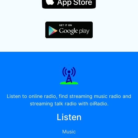
Listen to online radio, find streaming music radio and
streaming talk radio with oiRadio.
Listen
Music