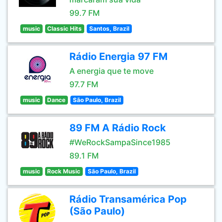
99.7 FM
music
Classic Hits
Santos, Brazil
Rádio Energia 97 FM
A energia que te move
97.7 FM
music
Dance
São Paulo, Brazil
89 FM A Rádio Rock
#WeRockSampaSince1985
89.1 FM
music
Rock Music
São Paulo, Brazil
Rádio Transamérica Pop
(São Paulo)