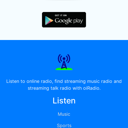
Listen to online radio, find streaming music radio and
streaming talk radio with oiRadio.
Listen
Music
Sports