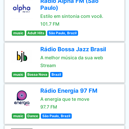
Rádio Alpha FM (São
Paulo)
Estilo em sintonia com você.
101.7 FM
music
Adult Hits
São Paulo, Brazil
Rádio Bossa Jazz Brasil
A melhor música da sua web
Stream
music
Bossa Nova
Brazil
Rádio Energia 97 FM
A energia que te move
97.7 FM
music
Dance
São Paulo, Brazil