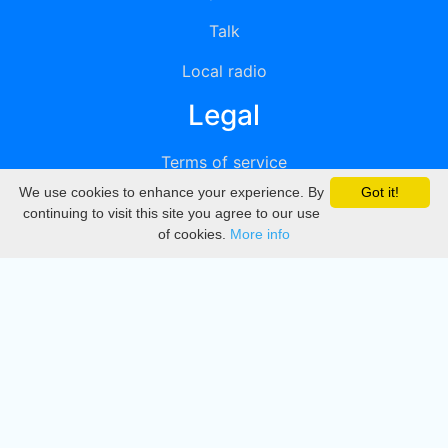
Talk
Local radio
Legal
Terms of service
We use cookies to enhance your experience. By
Got it!
Privacy
continuing to visit this site you agree to our use
of cookies.
More info
DMCA
Directory
Create station
Update station
Contact us