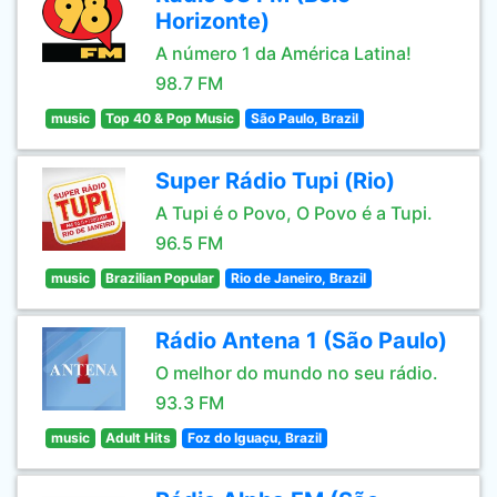
Horizonte)
A número 1 da América Latina!
98.7 FM
music
Top 40 & Pop Music
São Paulo, Brazil
Super Rádio Tupi (Rio)
A Tupi é o Povo, O Povo é a Tupi.
96.5 FM
music
Brazilian Popular
Rio de Janeiro, Brazil
Rádio Antena 1 (São Paulo)
O melhor do mundo no seu rádio.
93.3 FM
music
Adult Hits
Foz do Iguaçu, Brazil