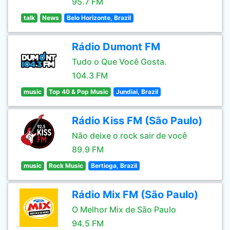
95.7 FM
talk
News
Belo Horizonte, Brazil
Rádio Dumont FM
Tudo o Que Você Gosta.
104.3 FM
music
Top 40 & Pop Music
Jundiai, Brazil
Rádio Kiss FM (São Paulo)
Não deixe o rock sair de você
89.9 FM
music
Rock Music
Bertioga, Brazil
Rádio Mix FM (São Paulo)
O Melhor Mix de São Paulo
94.5 FM