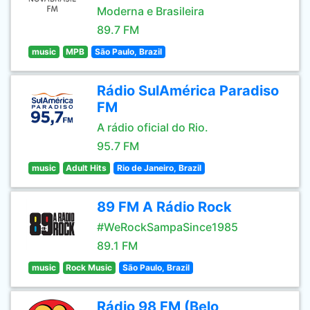
Moderna e Brasileira
89.7 FM
music
MPB
São Paulo, Brazil
Rádio SulAmérica Paradiso
FM
A rádio oficial do Rio.
95.7 FM
music
Adult Hits
Rio de Janeiro, Brazil
89 FM A Rádio Rock
#WeRockSampaSince1985
89.1 FM
music
Rock Music
São Paulo, Brazil
Rádio 98 FM (Belo