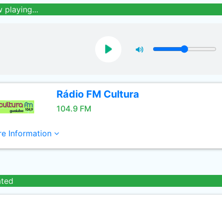
 playing...
Rádio FM Cultura
104.9 FM
e Information
ated