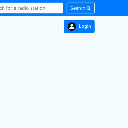
Search
LogIn