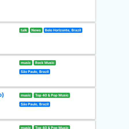
talk
News
Belo Horizonte, Brazil
music
Rock Music
São Paulo, Brazil
o)
music
Top 40 & Pop Music
São Paulo, Brazil
music
Top 40 & Pop Music