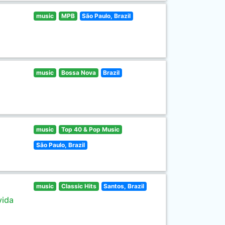
music
MPB
São Paulo, Brazil
music
Bossa Nova
Brazil
music
Top 40 & Pop Music
São Paulo, Brazil
music
Classic Hits
Santos, Brazil
vida