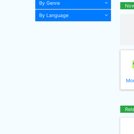
By Genre
Now
By Language
Mor
Rel