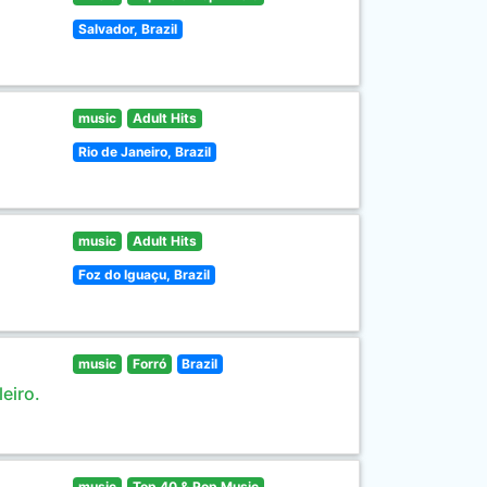
Salvador, Brazil
music
Adult Hits
Rio de Janeiro, Brazil
music
Adult Hits
Foz do Iguaçu, Brazil
music
Forró
Brazil
eiro.
music
Top 40 & Pop Music