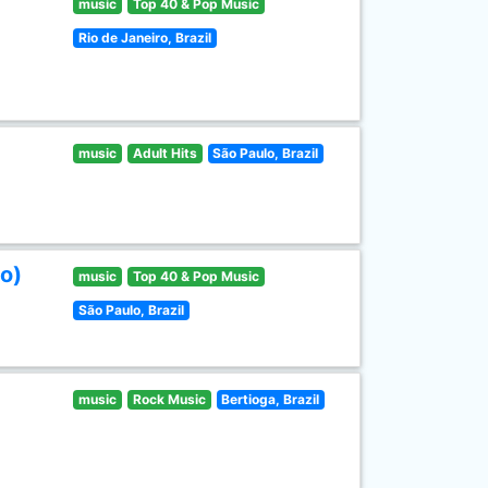
music
Top 40 & Pop Music
Rio de Janeiro, Brazil
music
Adult Hits
São Paulo, Brazil
o)
music
Top 40 & Pop Music
São Paulo, Brazil
music
Rock Music
Bertioga, Brazil