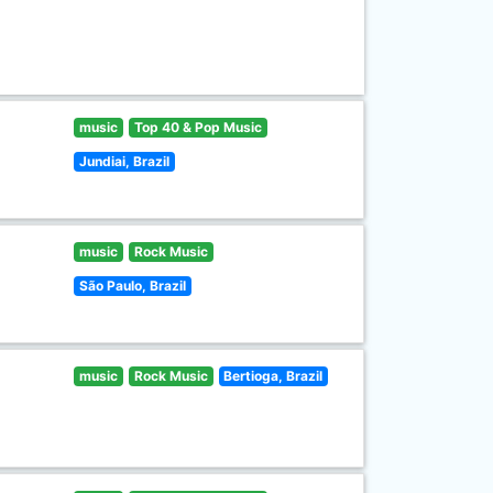
music
Top 40 & Pop Music
Jundiai, Brazil
music
Rock Music
São Paulo, Brazil
music
Rock Music
Bertioga, Brazil