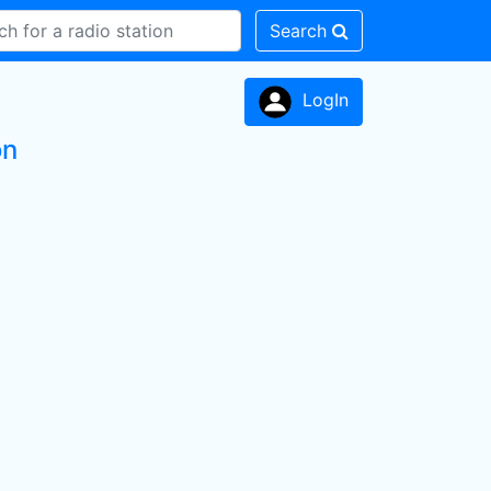
Search
LogIn
on