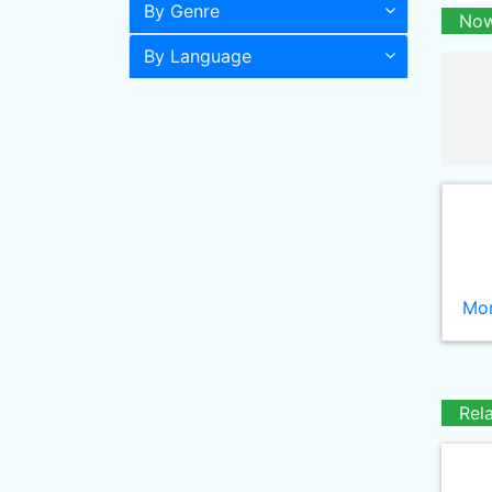
By Genre
Now
By Language
Mor
Rel