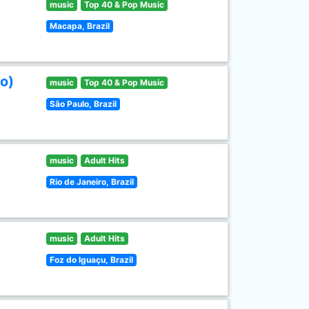
music
Top 40 & Pop Music
Macapa, Brazil
o)
music
Top 40 & Pop Music
São Paulo, Brazil
music
Adult Hits
Rio de Janeiro, Brazil
music
Adult Hits
Foz do Iguaçu, Brazil