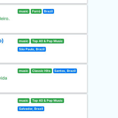
music
Forró
Brazil
eiro.
o)
music
Top 40 & Pop Music
São Paulo, Brazil
music
Classic Hits
Santos, Brazil
vida
music
Top 40 & Pop Music
Salvador, Brazil