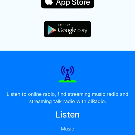
Listen to online radio, find streaming music radio and
streaming talk radio with oiRadio.
Listen
Music