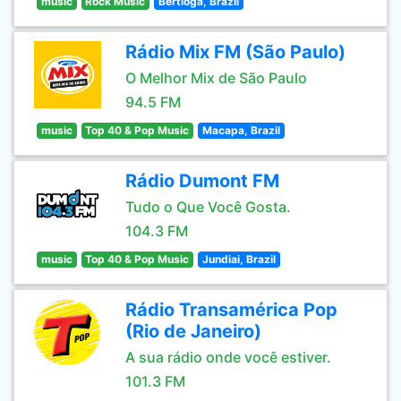
music
Rock Music
Bertioga, Brazil
Rádio Mix FM (São Paulo)
O Melhor Mix de São Paulo
94.5 FM
music
Top 40 & Pop Music
Macapa, Brazil
Rádio Dumont FM
Tudo o Que Você Gosta.
104.3 FM
music
Top 40 & Pop Music
Jundiai, Brazil
Rádio Transamérica Pop
(Rio de Janeiro)
A sua rádio onde você estiver.
101.3 FM