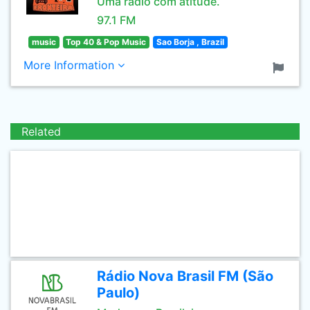
Uma rádio com atitude.
97.1 FM
music
Top 40 & Pop Music
Sao Borja , Brazil
More Information
Related
Rádio Nova Brasil FM (São
Paulo)