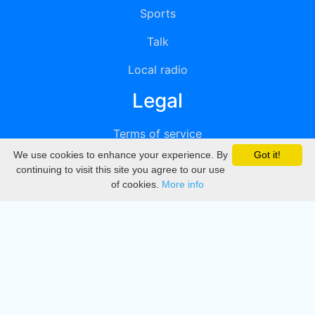
Sports
Talk
Local radio
Legal
Terms of service
We use cookies to enhance your experience. By
Got it!
Privacy
continuing to visit this site you agree to our use
of cookies.
More info
DMCA
Directory
Create station
Update station
Contact us