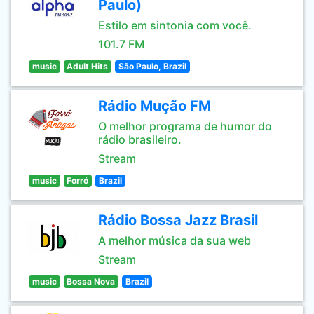
Paulo)
Estilo em sintonia com você.
101.7 FM
music
Adult Hits
São Paulo, Brazil
Rádio Mução FM
O melhor programa de humor do
rádio brasileiro.
Stream
music
Forró
Brazil
Rádio Bossa Jazz Brasil
A melhor música da sua web
Stream
music
Bossa Nova
Brazil