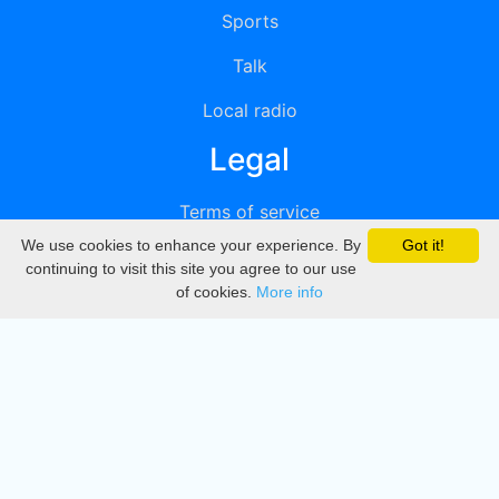
Sports
Talk
Local radio
Legal
Terms of service
We use cookies to enhance your experience. By
Got it!
Privacy
continuing to visit this site you agree to our use
of cookies.
More info
DMCA
Directory
Create station
Update station
Contact us