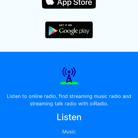
Listen to online radio, find streaming music radio and
streaming talk radio with oiRadio.
Listen
Music