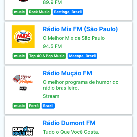
89.9 FM
music
Rock Music
Bertioga, Brazil
Rádio Mix FM (São Paulo)
O Melhor Mix de São Paulo
94.5 FM
music
Top 40 & Pop Music
Macapa, Brazil
Rádio Mução FM
O melhor programa de humor do
rádio brasileiro.
Stream
music
Forró
Brazil
Rádio Dumont FM
Tudo o Que Você Gosta.