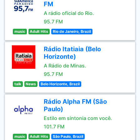
FM
A rádio oficial do Rio.
95.7 FM
music
Adult Hits
Rio de Janeiro, Brazil
Rádio Itatiaia (Belo
Horizonte)
A Rádio de Minas.
95.7 FM
talk
News
Belo Horizonte, Brazil
Rádio Alpha FM (São
Paulo)
Estilo em sintonia com você.
101.7 FM
music
Adult Hits
São Paulo, Brazil