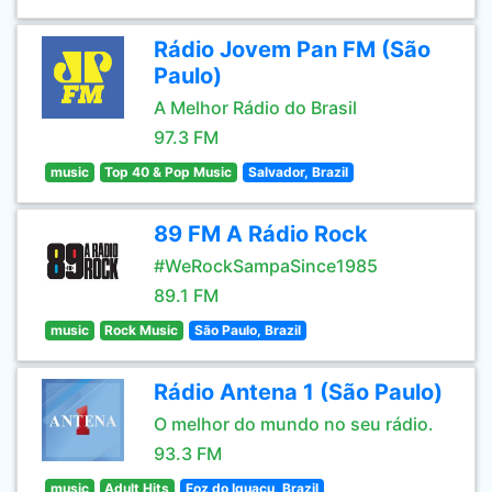
Rádio Jovem Pan FM (São
Paulo)
A Melhor Rádio do Brasil
97.3 FM
music
Top 40 & Pop Music
Salvador, Brazil
89 FM A Rádio Rock
#WeRockSampaSince1985
89.1 FM
music
Rock Music
São Paulo, Brazil
Rádio Antena 1 (São Paulo)
O melhor do mundo no seu rádio.
93.3 FM
music
Adult Hits
Foz do Iguaçu, Brazil