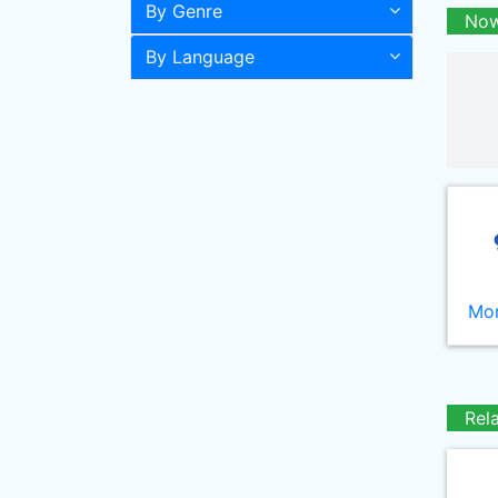
By Genre
Now
By Language
Mor
Rel