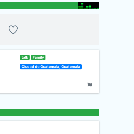
talk
Family
Ciudad de Guatemala, Guatemala