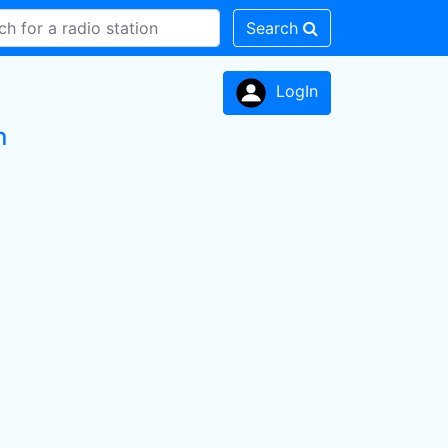
Search
LogIn
n