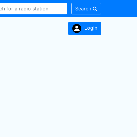
Search
LogIn