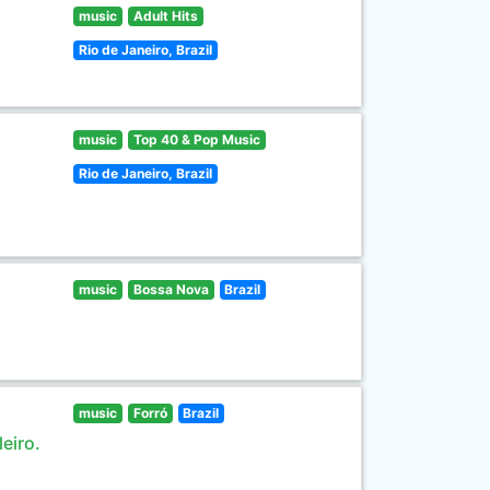
music
Adult Hits
Rio de Janeiro, Brazil
music
Top 40 & Pop Music
Rio de Janeiro, Brazil
music
Bossa Nova
Brazil
music
Forró
Brazil
eiro.