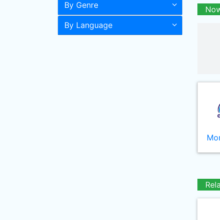
By Genre
Now
By Language
Mor
Rel