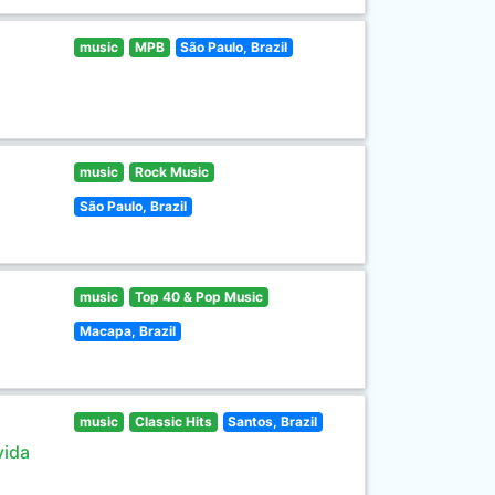
music
MPB
São Paulo, Brazil
music
Rock Music
São Paulo, Brazil
music
Top 40 & Pop Music
Macapa, Brazil
music
Classic Hits
Santos, Brazil
vida