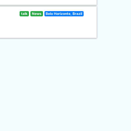
talk
News
Belo Horizonte, Brazil