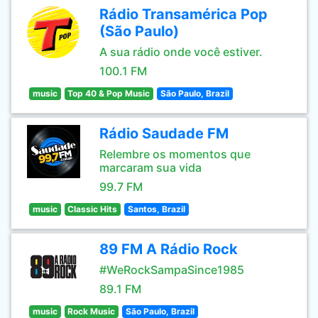
Rádio Transamérica Pop
(São Paulo)
A sua rádio onde você estiver.
100.1 FM
music
Top 40 & Pop Music
São Paulo, Brazil
Rádio Saudade FM
Relembre os momentos que
marcaram sua vida
99.7 FM
music
Classic Hits
Santos, Brazil
89 FM A Rádio Rock
#WeRockSampaSince1985
89.1 FM
music
Rock Music
São Paulo, Brazil