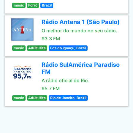
music
Forró
Brazil
Rádio Antena 1 (São Paulo)
O melhor do mundo no seu rádio.
93.3 FM
music
Adult Hits
Foz do Iguaçu, Brazil
Rádio SulAmérica Paradiso
FM
A rádio oficial do Rio.
95.7 FM
music
Adult Hits
Rio de Janeiro, Brazil