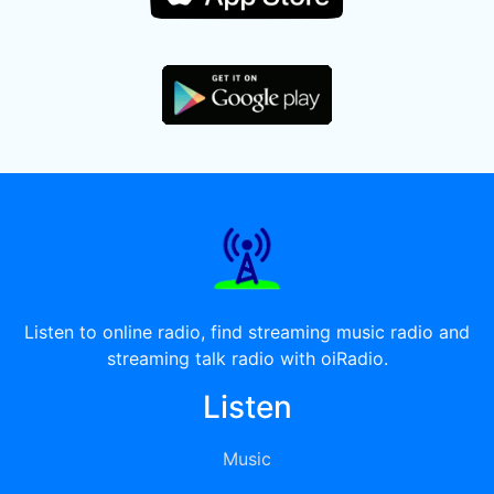
Listen to online radio, find streaming music radio and
streaming talk radio with oiRadio.
Listen
Music